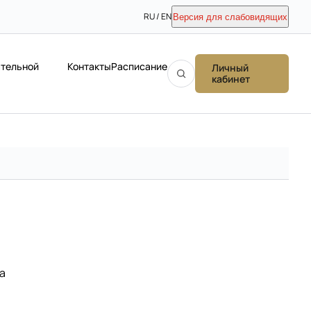
RU / EN
Версия для слабовидящих
ательной
Контакты
Расписание
Личный
кабинет
а