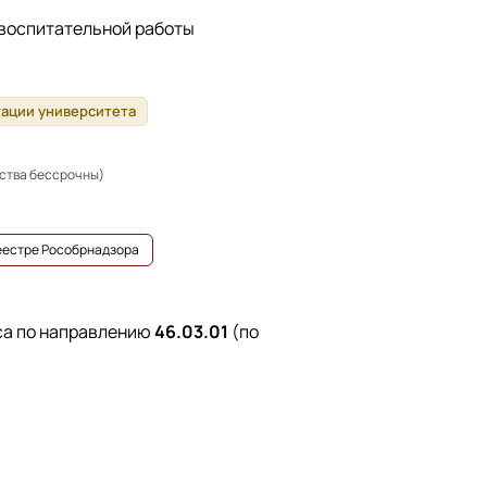
 воспитательной работы
тации университета
ьства бессрочны)
реестре Рособрнадзора
са по направлению
46.03.01
(по