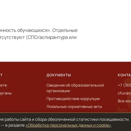
енность обучающихся»
. Отдельные
отсутствуют (СПО/аспирантура или
ЕТ
ДОКУМЕНТЫ
КОНТ
тете
Сведения об образовательной
+7 (36
организации
органы
cfuv@c
Противодействие коррупции
Все ко
Локальные нормативные акты
ия работы сайта и сбора обезличенной статистики посещаемости.
 — в разделе
«Обработка персональных данных и cookie»
.