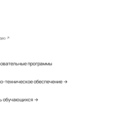
идео ↗
зовательные программы
о-техническое обеспечение →
ь обучающихся →