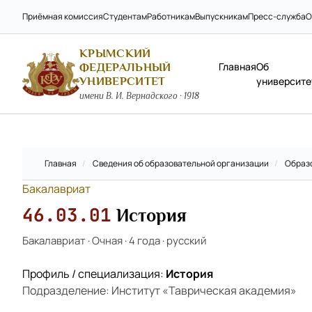
Приёмная комиссия
Студентам
Работникам
Выпускникам
Пресс-служба
О
КРЫМСКИЙ
Главная
Об
ФЕДЕРАЛЬНЫЙ
УНИВЕРСИТЕТ
университе
имени В. И. Вернадского · 1918
Главная
/
Сведения об образовательной организации
/
Образ
Бакалавриат
46.03.01
История
Бакалавриат
·
Очная
·
4 года
·
русский
Профиль / специализация:
История
Подразделение: Институт «Таврическая академия»