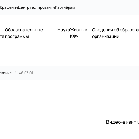
бращения
Центр тестирования
Партнёрам
Образовательные
Наука
Жизнь в
Сведения об образов
те
программы
КФУ
организации
ование
/
46.03.01
Видео-визитк