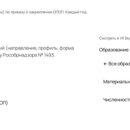
) по приказу о закреплении ОПОП. Каждый год
Смотреть в VK В
ий (направление, профиль, форма
Образование
у Рособрнадзора № 1493.
← Все обра
Материальн
Численност
 ОП)