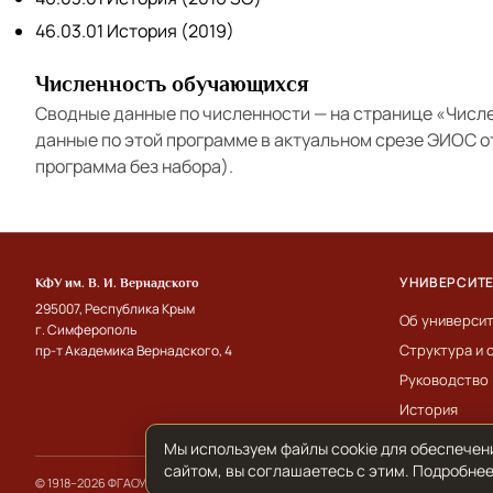
46.03.01 История (2019)
Численность обучающихся
Сводные данные по численности — на странице
«Числ
данные по этой программе в актуальном срезе ЭИОС 
программа без набора).
УНИВЕРСИТ
КФУ им. В. И. Вернадского
295007, Республика Крым
Об универси
г. Симферополь
Структура и 
пр-т Академика Вернадского, 4
Руководство
История
Мы используем файлы cookie для обеспечен
сайтом, вы соглашаетесь с этим. Подробнее
© 1918–2026 ФГАОУ ВО «КФУ им. В. И. Вернадского»