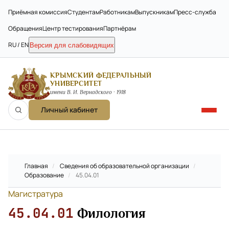
Приёмная комиссия
Студентам
Работникам
Выпускникам
Пресс-служба
Обращения
Центр тестирования
Партнёрам
RU / EN
Версия для слабовидящих
КРЫМСКИЙ ФЕДЕРАЛЬНЫЙ
УНИВЕРСИТЕТ
имени В. И. Вернадского · 1918
Личный кабинет
Главная
/
Сведения об образовательной организации
/
Образование
/
45.04.01
Магистратура
45.04.01
Филология