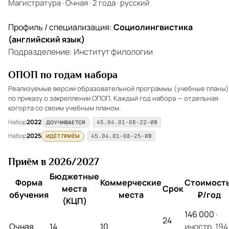
Магистратура
·
Очная
·
2 года
·
русский
Профиль / специализация:
Социолингвистика
(английский язык)
Подразделение: Институт филологии
ОПОП по годам набора
Реализуемые версии образовательной программы (учебные планы)
по приказу о закреплении ОПОП. Каждый год набора — отдельная
когорта со своим учебным планом.
Набор
2022
ДОУЧИВАЕТСЯ
45.04.01-08-22-ИФ
Набор
2025
ИДЁТ ПРИЁМ
45.04.01-08-25-ИФ
Приём в 2026/2027
Бюджетные
Форма
Коммерческие
Стоимость
места
Срок
обучения
места
₽/год
(КЦП)
146 000
·
24
Очная
14
10
иностр. 194