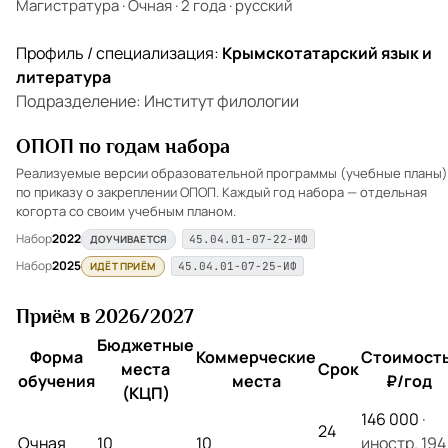
Магистратура
·
Очная
·
2 года
·
русский
Профиль / специализация:
Крымскотатарский язык и
литература
Подразделение: Институт филологии
ОПОП по годам набора
Реализуемые версии образовательной программы (учебные планы)
по приказу о закреплении ОПОП. Каждый год набора — отдельная
когорта со своим учебным планом.
Набор
2022
ДОУЧИВАЕТСЯ
45.04.01-07-22-ИФ
Набор
2025
ИДЁТ ПРИЁМ
45.04.01-07-25-ИФ
Приём в 2026/2027
Бюджетные
Форма
Коммерческие
Стоимость
места
Срок
обучения
места
₽/год
(КЦП)
146 000
·
24
Очная
10
10
иностр. 194