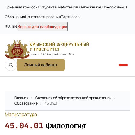
Приёмная комиссия
Студентам
Работникам
Выпускникам
Пресс-служба
Обращения
Центр тестирования
Партнёрам
RU / EN
Версия для слабовидящих
КРЫМСКИЙ ФЕДЕРАЛЬНЫЙ
УНИВЕРСИТЕТ
имени В. И. Вернадского · 1918
Личный кабинет
Главная
/
Сведения об образовательной организации
/
Образование
/
45.04.01
Магистратура
45.04.01
Филология