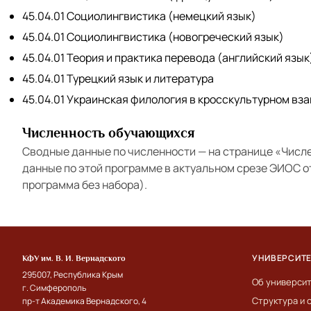
45.04.01 Социолингвистика (немецкий язык)
45.04.01 Социолингвистика (новогреческий язык)
45.04.01 Теория и практика перевода (английский язык
45.04.01 Турецкий язык и литература
45.04.01 Украинская филология в кросскультурном вз
Численность обучающихся
Сводные данные по численности — на странице
«Числ
данные по этой программе в актуальном срезе ЭИОС 
программа без набора).
УНИВЕРСИТ
КФУ им. В. И. Вернадского
295007, Республика Крым
Об универси
г. Симферополь
Структура и 
пр-т Академика Вернадского, 4