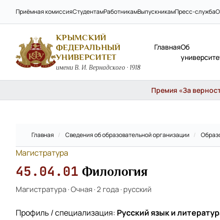
Приёмная комиссия
Студентам
Работникам
Выпускникам
Пресс-служба
О
КРЫМСКИЙ
Главная
Об
ФЕДЕРАЛЬНЫЙ
УНИВЕРСИТЕТ
университе
имени В. И. Вернадского · 1918
Премия «За верность
Главная
/
Сведения об образовательной организации
/
Образ
Магистратура
45.04.01
Филология
Магистратура
·
Очная
·
2 года
·
русский
Профиль / специализация:
Русский язык и литератур