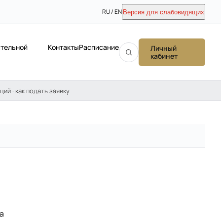
RU / EN
Версия для слабовидящих
ательной
Контакты
Расписание
Личный
кабинет
ций · как подать заявку
а