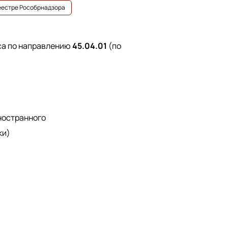
реестре Рособрнадзора
са по направлению
45.04.01
(по
иностранного
ки)