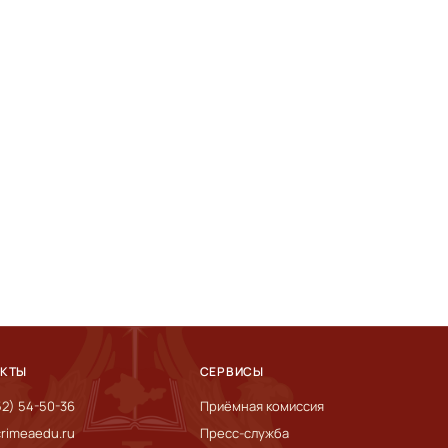
АКТЫ
СЕРВИСЫ
52) 54-50-36
Приёмная комиссия
rimeaedu.ru
Пресс-служба