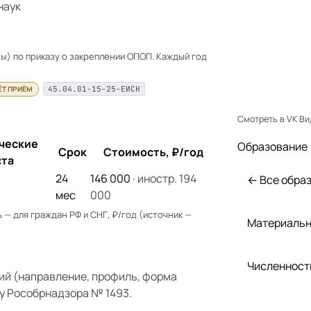
наук
) по приказу о закреплении ОПОП. Каждый год
ЁТ ПРИЁМ
45.04.01-15-25-ЕИСН
Смотреть в VK В
ческие
Образование
Срок
Стоимость, ₽/год
та
24
146 000
· иностр. 194
← Все обра
мес
000
— для граждан РФ и СНГ, ₽/год (источник —
Материальн
Численност
ий (направление, профиль, форма
у Рособрнадзора № 1493.