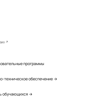
идео ↗
зовательные программы
о-техническое обеспечение →
ь обучающихся →