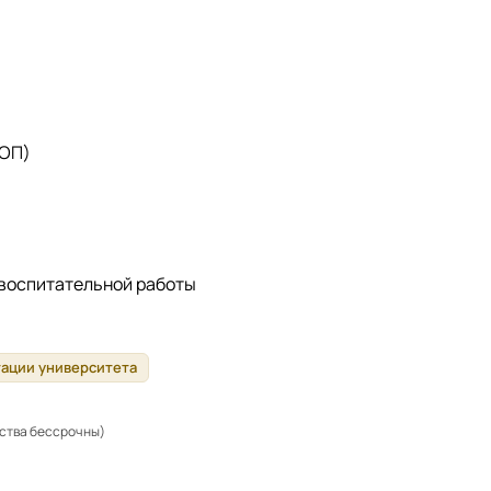
 ОП)
 воспитательной работы
тации университета
ьства бессрочны)