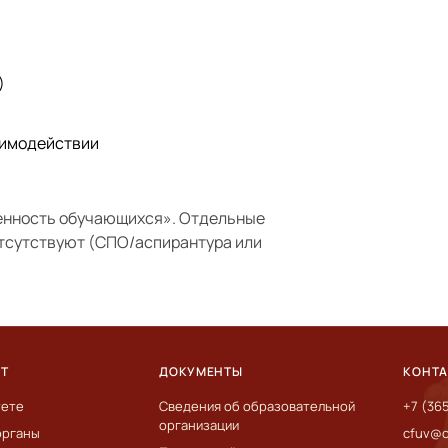
)
аимодействии
енность обучающихся»
. Отдельные
отсутствуют (СПО/аспирантура или
ЕТ
ДОКУМЕНТЫ
КОНТ
тете
Сведения об образовательной
+7 (36
организации
органы
cfuv@c