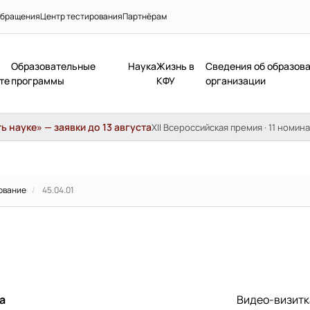
бращения
Центр тестирования
Партнёрам
Образовательные
Наука
Жизнь в
Сведения об образов
те
программы
КФУ
организации
 науке» — заявки до 13 августа
XII Всероссийская премия · 11 номина
ование
/
45.04.01
а
Видео-визитк