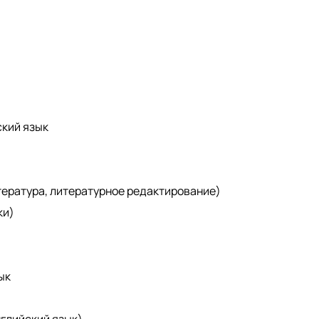
ский язык
итература, литературное редактирование)
ки)
ык
глийский язык)