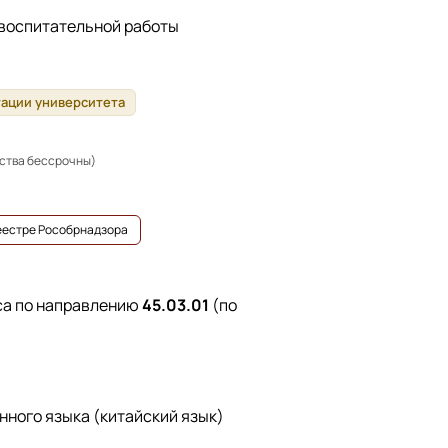
 воспитательной работы
тации университета
ьства бессрочны)
реестре Рособрнадзора
са по направлению
45.03.01
(по
нного языка (китайский язык)