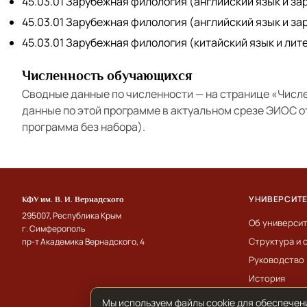
45.03.01 Зарубежная филология (английский язык и за
45.03.01 Зарубежная филология (английский язык и за
45.03.01 Зарубежная филология (китайский язык и лит
Численность обучающихся
Сводные данные по численности — на странице
«Числ
данные по этой программе в актуальном срезе ЭИОС 
программа без набора).
УНИВЕРСИТ
КФУ им. В. И. Вернадского
295007, Республика Крым
Об универси
г. Симферополь
Структура и 
пр-т Академика Вернадского, 4
Руководство
История
Мы используем файлы cookie для обеспечен