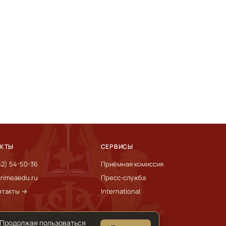
АКТЫ
СЕРВИСЫ
52) 54-50-36
Приёмная комиссия
rimeaedu.ru
Пресс-служба
нтакты →
International
 Продолжая пользоваться