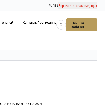
RU / EN
Версия для слабовидящих
ательной
Контакты
Расписание
Личный
кабинет
зовательные программы