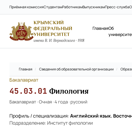
Приёмная комиссия
Студентам
Работникам
Выпускникам
Пресс-служба
О
КРЫМСКИЙ
Главная
Об
ФЕДЕРАЛЬНЫЙ
УНИВЕРСИТЕТ
университе
имени В. И. Вернадского · 1918
Главная
/
Сведения об образовательной организации
/
Образ
Бакалавриат
45.03.01
Филология
Бакалавриат
·
Очная
·
4 года
·
русский
Профиль / специализация:
Английский язык. Восточ
Подразделение: Институт филологии