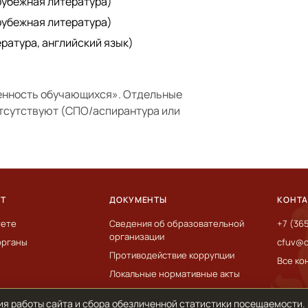
рубежная литература)
рубежная литература)
ература, английский язык)
енность обучающихся»
. Отдельные
отсутствуют (СПО/аспирантура или
ЕТ
ДОКУМЕНТЫ
КОНТ
тете
Сведения об образовательной
+7 (36
организации
органы
cfuv@c
Противодействие коррупции
Все ко
Локальные нормативные акты
ия работы сайта и сбора обезличенной статистики посещаемости.