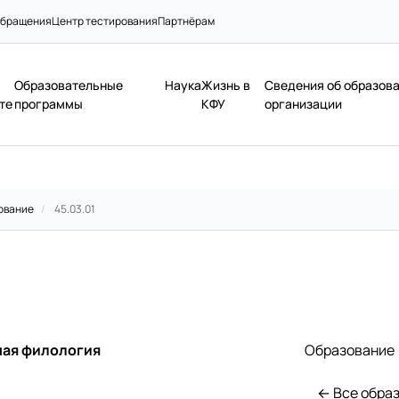
бращения
Центр тестирования
Партнёрам
Образовательные
Наука
Жизнь в
Сведения об образов
те
программы
КФУ
организации
ование
/
45.03.01
ная филология
Образование
← Все обра