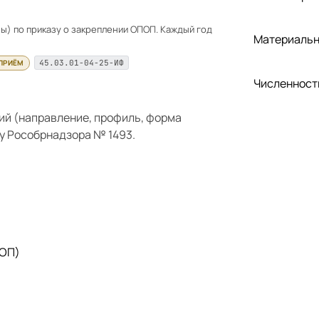
) по приказу о закреплении ОПОП. Каждый год
Материальн
 ПРИЁМ
45.03.01-04-25-ИФ
Численност
ий (направление, профиль, форма
у Рособрнадзора № 1493.
 ОП)