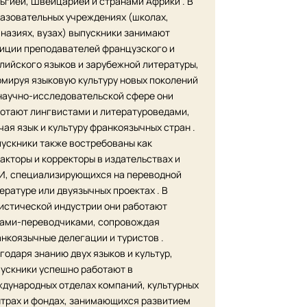
ьгией, Швейцарией и странами Африки . В
азовательных учреждениях (школах,
назиях, вузах) выпускники занимают
иции преподавателей французского и
лийского языков и зарубежной литературы,
мируя языковую культуру новых поколений
 научно-исследовательской сфере они
отают лингвистами и литературоведами,
чая язык и культуру франкоязычных стран .
ускники также востребованы как
акторы и корректоры в издательствах и
, специализирующихся на переводной
ературе или двуязычных проектах . В
истической индустрии они работают
ами-переводчиками, сопровождая
нкоязычные делегации и туристов .
годаря знанию двух языков и культур,
ускники успешно работают в
дународных отделах компаний, культурных
трах и фондах, занимающихся развитием