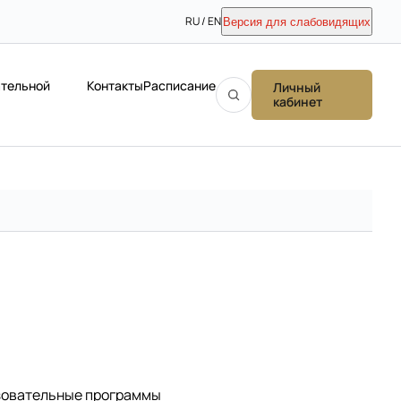
RU / EN
Версия для слабовидящих
ательной
Контакты
Расписание
Личный
кабинет
зовательные программы