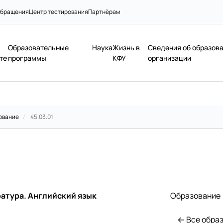
бращения
Центр тестирования
Партнёрам
Образовательные
Наука
Жизнь в
Сведения об образов
те
программы
КФУ
организации
ование
/
45.03.01
ратура. Английский язык
Образование
← Все обра