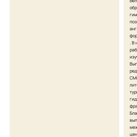
Бел
обр
гим
поз
анг
фор
. В
раб
изу
Вып
ред
СМИ
лит
тур
гид
фра
Бла
вып
меж
цен