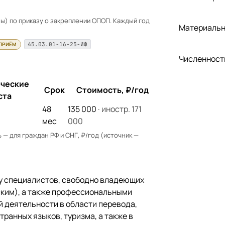
) по приказу о закреплении ОПОП. Каждый год
Материальн
 ПРИЁМ
45.03.01-16-25-ИФ
Численност
ческие
Срок
Стоимость, ₽/год
ста
48
135 000
· иностр. 171
мес
000
— для граждан РФ и СНГ, ₽/год (источник —
у специалистов, свободно владеющих
ким), а также профессиональными
 деятельности в области перевода,
ранных языков, туризма, а также в