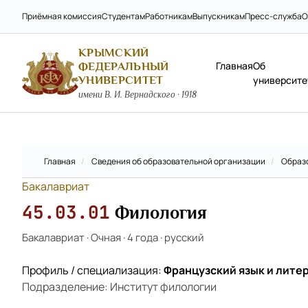
Приёмная комиссия
Студентам
Работникам
Выпускникам
Пресс-служба
О
КРЫМСКИЙ
Главная
Об
ФЕДЕРАЛЬНЫЙ
УНИВЕРСИТЕТ
университе
имени В. И. Вернадского · 1918
Главная
/
Сведения об образовательной организации
/
Образ
Бакалавриат
45.03.01
Филология
Бакалавриат
·
Очная
·
4 года
·
русский
Профиль / специализация:
Французский язык и лите
Подразделение: Институт филологии