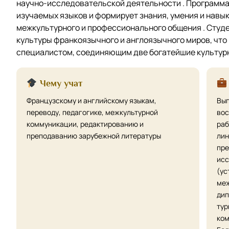
научно-исследовательской деятельности . Программа 
изучаемых языков и формирует знания, умения и нав
межкультурного и профессионального общения . Студе
культуры франкоязычного и англоязычного миров, что
специалистом, соединяющим две богатейшие культур
Чему учат
Французскому и английскому языкам,
Вып
переводу, педагогике, межкультурной
вос
коммуникации, редактированию и
раб
преподаванию зарубежной литературы
лин
пре
исс
(ус
меж
дип
тур
ком