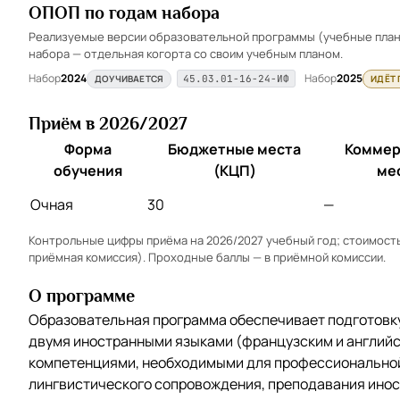
ОПОП по годам набора
Реализуемые версии образовательной программы (учебные планы
набора — отдельная когорта со своим учебным планом.
Набор
2024
Набор
2025
ДОУЧИВАЕТСЯ
ИДЁТ
45.03.01-16-24-ИФ
Приём в 2026/2027
Форма
Бюджетные места
Коммер
обучения
(КЦП)
ме
Очная
30
—
Контрольные цифры приёма на 2026/2027 учебный год; стоимость 
приёмная комиссия). Проходные баллы — в
приёмной комиссии
.
О программе
Образовательная программа обеспечивает подготовк
двумя иностранными языками (французским и английс
компетенциями, необходимыми для профессиональной
лингвистического сопровождения, преподавания иност