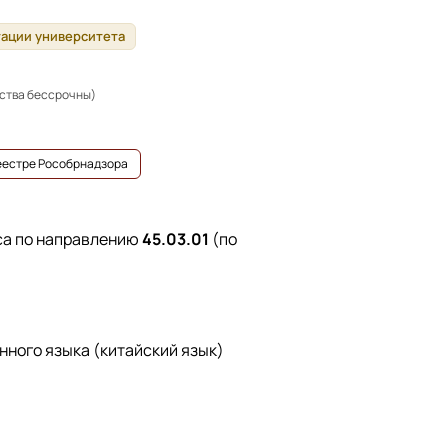
тации университета
ьства бессрочны)
реестре Рособрнадзора
са по направлению
45.03.01
(по
нного языка (китайский язык)