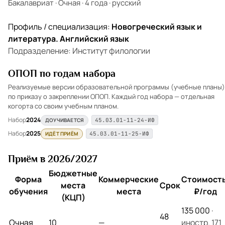
Бакалавриат
·
Очная
·
4 года
·
русский
Профиль / специализация:
Новогреческий язык и
литература. Английский язык
Подразделение: Институт филологии
ОПОП по годам набора
Реализуемые версии образовательной программы (учебные планы)
по приказу о закреплении ОПОП. Каждый год набора — отдельная
когорта со своим учебным планом.
Набор
2024
ДОУЧИВАЕТСЯ
45.03.01-11-24-ИФ
Набор
2025
ИДЁТ ПРИЁМ
45.03.01-11-25-ИФ
Приём в 2026/2027
Бюджетные
Форма
Коммерческие
Стоимость
места
Срок
обучения
места
₽/год
(КЦП)
135 000
·
48
Очная
10
—
иностр. 171