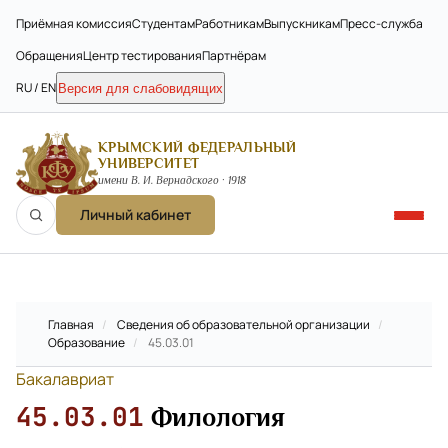
Приёмная комиссия
Студентам
Работникам
Выпускникам
Пресс-служба
Обращения
Центр тестирования
Партнёрам
RU / EN
Версия для слабовидящих
КРЫМСКИЙ ФЕДЕРАЛЬНЫЙ
УНИВЕРСИТЕТ
имени В. И. Вернадского · 1918
Личный кабинет
Главная
/
Сведения об образовательной организации
/
Образование
/
45.03.01
Бакалавриат
45.03.01
Филология