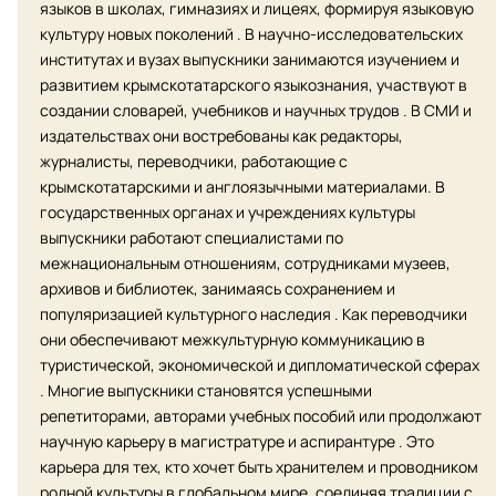
языков в школах, гимназиях и лицеях, формируя языковую
культуру новых поколений . В научно-исследовательских
институтах и вузах выпускники занимаются изучением и
развитием крымскотатарского языкознания, участвуют в
создании словарей, учебников и научных трудов . В СМИ и
издательствах они востребованы как редакторы,
журналисты, переводчики, работающие с
крымскотатарскими и англоязычными материалами. В
государственных органах и учреждениях культуры
выпускники работают специалистами по
межнациональным отношениям, сотрудниками музеев,
архивов и библиотек, занимаясь сохранением и
популяризацией культурного наследия . Как переводчики
они обеспечивают межкультурную коммуникацию в
туристической, экономической и дипломатической сферах
. Многие выпускники становятся успешными
репетиторами, авторами учебных пособий или продолжают
научную карьеру в магистратуре и аспирантуре . Это
карьера для тех, кто хочет быть хранителем и проводником
родной культуры в глобальном мире, соединяя традиции с