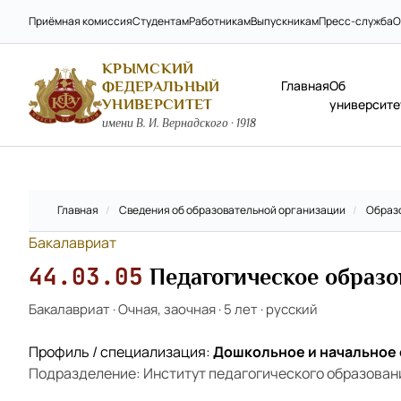
Приёмная комиссия
Студентам
Работникам
Выпускникам
Пресс-служба
О
КРЫМСКИЙ
Главная
Об
ФЕДЕРАЛЬНЫЙ
УНИВЕРСИТЕТ
университе
имени В. И. Вернадского · 1918
Главная
/
Сведения об образовательной организации
/
Образ
Бакалавриат
44.03.05
Педагогическое образо
Бакалавриат
·
Очная, заочная
·
5 лет
·
русский
Профиль / специализация:
Дошкольное и начальное
Подразделение: Институт педагогического образован