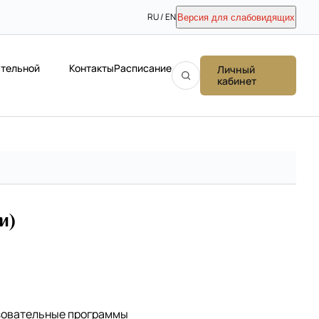
RU / EN
Версия для слабовидящих
ательной
Контакты
Расписание
Личный
кабинет
и)
зовательные программы