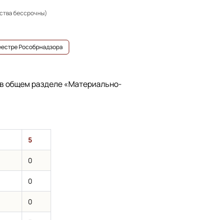
ьства бессрочны)
реестре Рособрнадзора
 в общем разделе
«Материально-
5
0
0
0