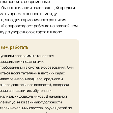
: вы освоите современные
собы организации развивающей среды и
имать преемственность между
 ценно для гармоничного развития
орый сопровождает ребенка на важнейшем
ду до уверенного старта в школе .
Кем работать
ускники программы становятся
версальными педагогами,
требованными в системе образования. Они
отают воспитателями в детских садах
уппах раннего, младшего, среднего и
ршего дошкольного возраста), создавая
овия для развития, обучения и
иализации дошкольников . В начальной
ле выпускники занимают должности
телей начальных классов, обучая детей по