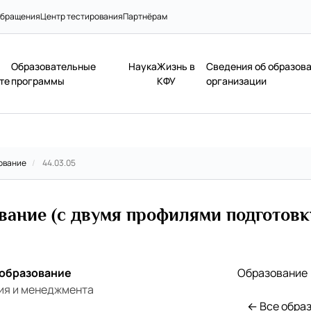
бращения
Центр тестирования
Партнёрам
Образовательные
Наука
Жизнь в
Сведения об образов
те
программы
КФУ
организации
ование
/
44.03.05
вание (с двумя профилями подготовк
 образование
Образование
ия и менеджмента
← Все обра