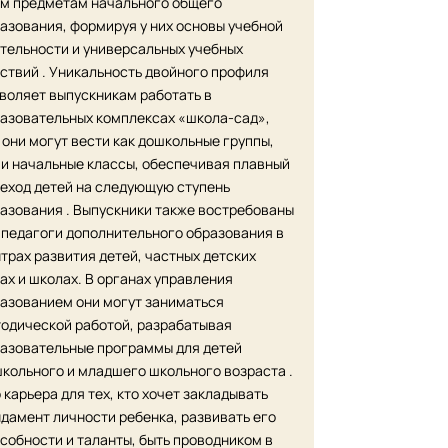
м предметам начального общего
азования, формируя у них основы учебной
тельности и универсальных учебных
ствий . Уникальность двойного профиля
воляет выпускникам работать в
азовательных комплексах «школа-сад»,
 они могут вести как дошкольные группы,
 и начальные классы, обеспечивая плавный
еход детей на следующую ступень
азования . Выпускники также востребованы
 педагоги дополнительного образования в
трах развития детей, частных детских
ах и школах. В органах управления
азованием они могут заниматься
одической работой, разрабатывая
азовательные программы для детей
кольного и младшего школьного возраста .
 карьера для тех, кто хочет закладывать
дамент личности ребенка, развивать его
собности и таланты, быть проводником в