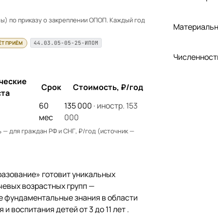
) по приказу о закреплении ОПОП. Каждый год
Материальн
ЁТ ПРИЁМ
44.03.05-05-25-ИПОМ
Численност
ческие
Срок
Стоимость, ₽/год
та
60
135 000
· иностр. 153
мес
000
— для граждан РФ и СНГ, ₽/год (источник —
азование» готовит уникальных
чевых возрастных групп —
е фундаментальные знания в области
и воспитания детей от 3 до 11 лет .