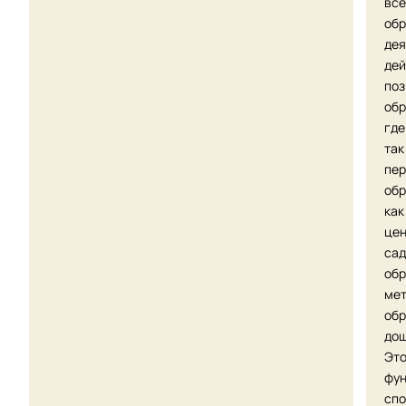
все
обр
дея
дей
поз
обр
где
так
пер
обр
как
цен
сад
обр
мет
обр
дош
Это
фун
спо