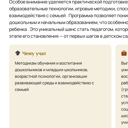
Особое внимание уделяется практической подготовке
образовательные технологии, игровые методики, спо
взаимодействия с семьей . Программа позволяет пон
дошкольным и начальным образованием, что особенно
ребенка . Это уникальный шанс стать педагогом, кот
этапе его становления — от первых шагов в детском са
Чему учат
Методикам обучения и воспитания
Вып
дошкольников и младших школьников,
уни
возрастной психологии, организации
вос
развивающей среды и взаимодействию с
раб
семьей
(гр
ста
усл
соц
шко
учи