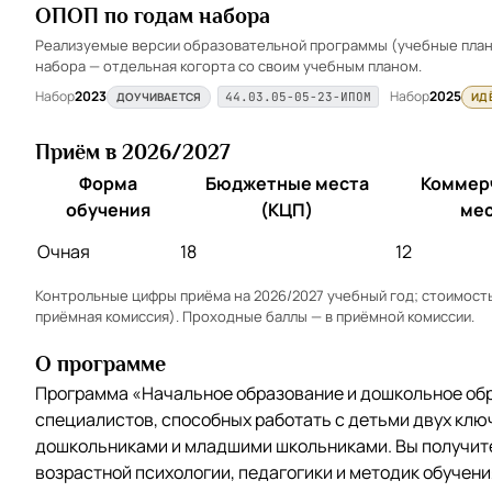
ОПОП по годам набора
Реализуемые версии образовательной программы (учебные планы
набора — отдельная когорта со своим учебным планом.
Набор
2023
Набор
2025
ДОУЧИВАЕТСЯ
ИД
44.03.05-05-23-ИПОМ
Приём в 2026/2027
Форма
Бюджетные места
Коммер
обучения
(КЦП)
мес
Очная
18
12
Контрольные цифры приёма на 2026/2027 учебный год; стоимость 
приёмная комиссия). Проходные баллы — в
приёмной комиссии
.
О программе
Программа «Начальное образование и дошкольное обр
специалистов, способных работать с детьми двух клю
дошкольниками и младшими школьниками. Вы получит
возрастной психологии, педагогики и методик обучения 