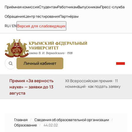
Приёмная комиссия
Студентам
Работникам
Выпускникам
Пресс-служба
Обращения
Центр тестирования
Партнёрам
RU / EN
Версия для слабовидящих
КРЫМСКИЙ ФЕДЕРАЛЬНЫЙ
УНИВЕРСИТЕТ
имени В. И. Вернадского · 1918
Личный кабинет
Премия «За верность
XII Всероссийская премия · 11
номинаций · как подать заявку
науке» — заявки до 13
августа
Главная
/
Сведения об образовательной организации
/
Образование
/
44.02.02