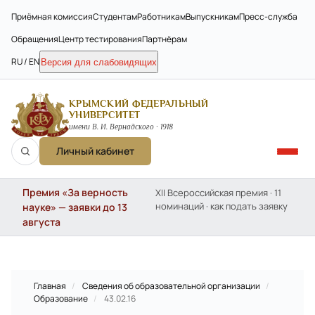
Приёмная комиссия
Студентам
Работникам
Выпускникам
Пресс-служба
Обращения
Центр тестирования
Партнёрам
RU / EN
Версия для слабовидящих
КРЫМСКИЙ ФЕДЕРАЛЬНЫЙ
УНИВЕРСИТЕТ
имени В. И. Вернадского · 1918
Личный кабинет
Премия «За верность
XII Всероссийская премия · 11
номинаций · как подать заявку
науке» — заявки до 13
августа
Главная
/
Сведения об образовательной организации
/
Образование
/
43.02.16