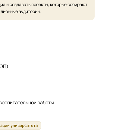
иа и создавать проекты, которые собирают
лионные аудитории.
 ОП)
 воспитательной работы
тации университета