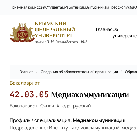
Приёмная комиссия
Студентам
Работникам
Выпускникам
Пресс-служба
О
КРЫМСКИЙ
Главная
Об
ФЕДЕРАЛЬНЫЙ
УНИВЕРСИТЕТ
университе
имени В. И. Вернадского · 1918
Главная
/
Сведения об образовательной организации
/
Образ
Бакалавриат
42.03.05
Медиакоммуникации
Бакалавриат
·
Очная
·
4 года
·
русский
Профиль / специализация:
Медиакоммуникации
Подразделение: Институт медиакоммуникаций, медиа