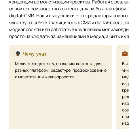
концепции до монетизации проектов. Работая с реаль
освоите производство контента для любых платформ —
digital-СМИ. Наши выпускники — это редакторы нового
чувствуют себя в традиционных СМИ и digital-среде,
медиапроекты или работать в крупнейших медиахолдинг
просто наблюдать за изменениями в медиа, а быть их 
Чему учат
Медиаменеджменту, созданию контента для
Вып
разных платформ, редактуре, продюсированию
уни
и монетизации медиапроектов.
мед
изд
кре
ред
изд
соз
при
изд