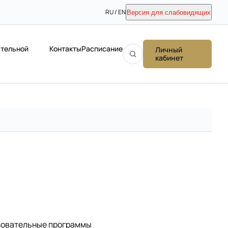
RU / EN
Версия для слабовидящих
ательной
Контакты
Расписание
Личный
кабинет
зовательные программы