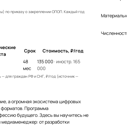
) по приказу о закреплении ОПОП. Каждый год
Материальн
Численност
ческие
Срок
Стоимость, ₽/год
ста
48
135 000
· иностр. 165
мес
000
— для граждан РФ и СНГ, ₽/год (источник —
ние, а огромная экосистема цифровых
х форматов. Программа
фессию будущего. Здесь вы научитесь не
й медиаменеджер: от разработки