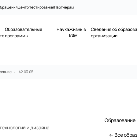
бращения
Центр тестирования
Партнёрам
Образовательные
Наука
Жизнь в
Сведения об образов
те
программы
КФУ
организации
ование
/
42.03.05
Образование
технологий и дизайна
← Все обра