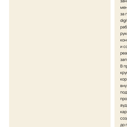
зан
мен
за 
dig
раб
рук
кон
и с
реа
зап
В п
кру
кор
вну
под
про
ауд
кар
соз
до 