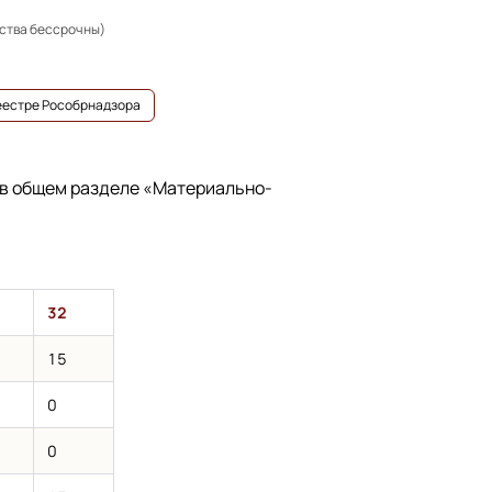
ьства бессрочны)
реестре Рособрнадзора
 в общем разделе
«Материально-
32
15
0
0