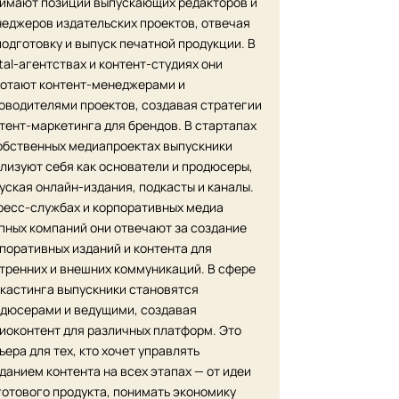
имают позиции выпускающих редакторов и
еджеров издательских проектов, отвечая
подготовку и выпуск печатной продукции. В
ital-агентствах и контент-студиях они
отают контент-менеджерами и
оводителями проектов, создавая стратегии
тент-маркетинга для брендов. В стартапах
обственных медиапроектах выпускники
лизуют себя как основатели и продюсеры,
уская онлайн-издания, подкасты и каналы.
ресс-службах и корпоративных медиа
пных компаний они отвечают за создание
поративных изданий и контента для
тренних и внешних коммуникаций. В сфере
кастинга выпускники становятся
дюсерами и ведущими, создавая
иоконтент для различных платформ. Это
ьера для тех, кто хочет управлять
данием контента на всех этапах — от идеи
готового продукта, понимать экономику