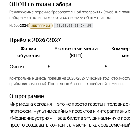
ОПОП по годам набора
Реализуемые версии образовательной программы (учебные планы
набора — отдельная когорта со своим учебным планом.
Набор
2024
ИДЁТ ПРИЁМ
42.03.05-01-24-ИМ
Приём в 2026/2027
Форма
Бюджетные места
Коммер
обучения
(КЦП)
ме
Очная
8
9
Контрольные цифры приёма на 2026/2027 учебный год; стоимость 
приёмная комиссия). Проходные баллы — в
приёмной комиссии
.
О программе
Мир медиа сегодня — это не просто газеты и телевиде
платформ, мультимедийных проектов и интерактивны
«Медиаиндустрия» — ваш билет в эту динамичную про
просто создавать контент, а мыслить как современны