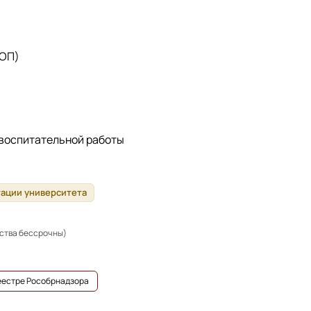
 ОП)
 воспитательной работы
тации университета
ьства бессрочны)
реестре Рособрнадзора