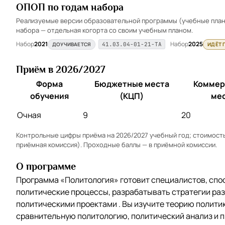
ОПОП по годам набора
Реализуемые версии образовательной программы (учебные планы
набора — отдельная когорта со своим учебным планом.
Набор
2021
Набор
2025
ДОУЧИВАЕТСЯ
ИДЁТ 
41.03.04-01-21-ТА
Приём в 2026/2027
Форма
Бюджетные места
Коммер
обучения
(КЦП)
ме
Очная
9
20
Контрольные цифры приёма на 2026/2027 учебный год; стоимость 
приёмная комиссия). Проходные баллы — в
приёмной комиссии
.
О программе
Программа «Политология» готовит специалистов, сп
политические процессы, разрабатывать стратегии раз
политическими проектами . Вы изучите теорию полити
сравнительную политологию, политический анализ и п