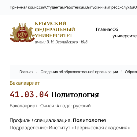
Приёмная комиссия
Студентам
Работникам
Выпускникам
Пресс-служба
О
КРЫМСКИЙ
Главная
Об
ФЕДЕРАЛЬНЫЙ
УНИВЕРСИТЕТ
университе
имени В. И. Вернадского · 1918
Главная
/
Сведения об образовательной организации
/
Образ
Бакалавриат
41.03.04
Политология
Бакалавриат
·
Очная
·
4 года
·
русский
Профиль / специализация:
Политология
Подразделение: Институт «Таврическая академия»