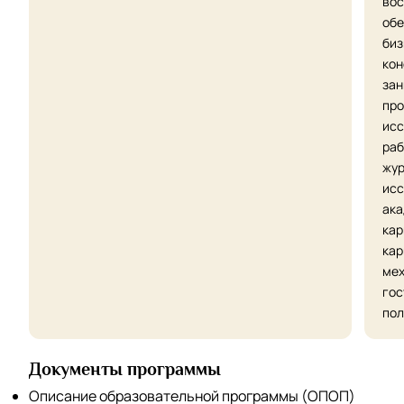
вос
обе
биз
кон
зан
про
исс
раб
жур
исс
ака
кар
кар
мех
гос
пол
Документы программы
Описание образовательной программы (ОПОП)