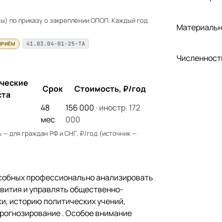
) по приказу о закреплении ОПОП. Каждый год
Материальн
ПРИЁМ
41.03.04-01-25-ТА
Численност
ческие
Срок
Стоимость, ₽/год
ста
48
156 000
· иностр. 172
мес
000
— для граждан РФ и СНГ, ₽/год (источник —
особных профессионально анализировать
вития и управлять общественно-
ки, историю политических учений,
рогнозирование . Особое внимание