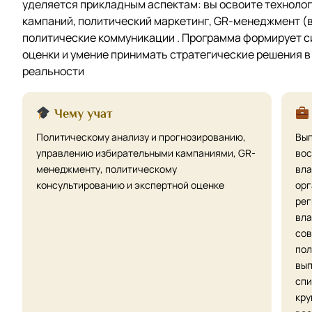
уделяется прикладным аспектам: вы освоите техноло
кампаний, политический маркетинг, GR-менеджмент (в
политические коммуникации . Программа формирует с
оценки и умение принимать стратегические решения 
реальности
Чему учат
Политическому анализу и прогнозированию,
Вып
управлению избирательными кампаниями, GR-
вос
менеджменту, политическому
вла
консультированию и экспертной оценке
орг
рег
вла
сов
пол
вып
спи
кру