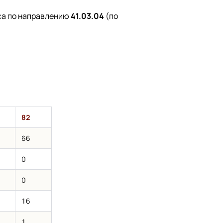
са по направлению
41.03.04
(по
82
66
0
0
16
1