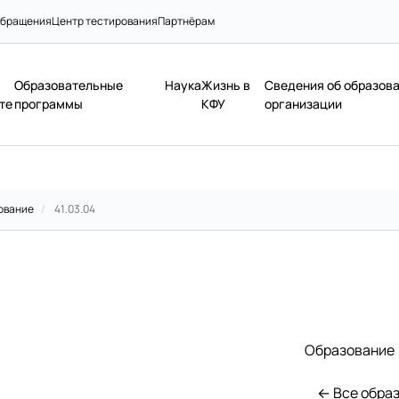
бращения
Центр тестирования
Партнёрам
Образовательные
Наука
Жизнь в
Сведения об образов
те
программы
КФУ
организации
ование
/
41.03.04
Образование
← Все обра