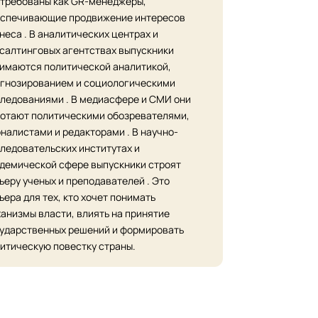
требованы как GR-менеджеры,
спечивающие продвижение интересов
неса . В аналитических центрах и
салтинговых агентствах выпускники
имаются политической аналитикой,
гнозированием и социологическими
ледованиями . В медиасфере и СМИ они
отают политическими обозревателями,
налистами и редакторами . В научно-
ледовательских институтах и
демической сфере выпускники строят
ьеру ученых и преподавателей . Это
ьера для тех, кто хочет понимать
анизмы власти, влиять на принятие
ударственных решений и формировать
итическую повестку страны.