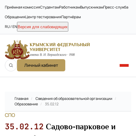
Приёмная комиссия
Студентам
Работникам
Выпускникам
Пресс-служба
Обращения
Центр тестирования
Партнёрам
RU / EN
Версия для слабовидящих
КРЫМСКИЙ ФЕДЕРАЛЬНЫЙ
УНИВЕРСИТЕТ
имени В. И. Вернадского · 1918
Личный кабинет
Главная
/
Сведения об образовательной организации
/
Образование
/
35.02.12
СПО
35.02.12
Садово-парковое и