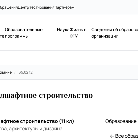
бращения
Центр тестирования
Партнёрам
Образовательные
Наука
Жизнь в
Сведения об образов
те
программы
КФУ
организации
ование
/
35.02.12
ндшафтное строительство
афтное строительство (11 кл)
Образование
ва, архитектуры и дизайна
← Все обра