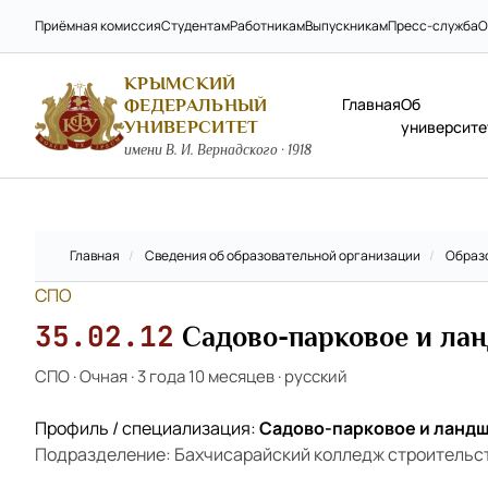
Приёмная комиссия
Студентам
Работникам
Выпускникам
Пресс-служба
О
КРЫМСКИЙ
Главная
Об
ФЕДЕРАЛЬНЫЙ
УНИВЕРСИТЕТ
университе
имени В. И. Вернадского · 1918
Главная
/
Сведения об образовательной организации
/
Образ
СПО
35.02.12
Садово-парковое и ла
СПО
·
Очная
·
3 года 10 месяцев
·
русский
Профиль / специализация:
Садово-парковое и ландш
Подразделение: Бахчисарайский колледж строительст