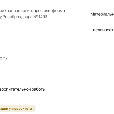
ий (направление, профиль, форма
Материальн
у Рособрнадзора № 1493.
Численност
 ОП)
 воспитательной работы
тации университета