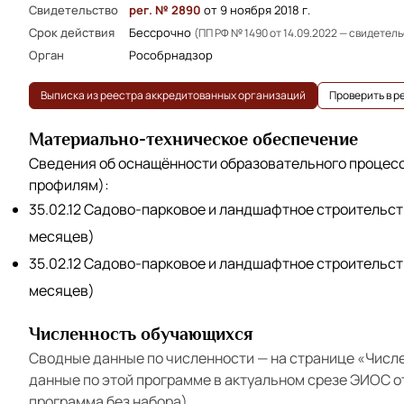
Свидетельство
рег. № 2890
от 9 ноября 2018 г.
Срок действия
Бессрочно
(ПП РФ № 1490 от 14.09.2022 — свидетел
Орган
Рособрнадзор
Выписка из реестра аккредитованных организаций
Проверить в 
Материально-техническое обеспечение
Сведения об оснащённости образовательного процес
профилям):
35.02.12 Садово-парковое и ландшафтное строительств
месяцев)
35.02.12 Садово-парковое и ландшафтное строительств
месяцев)
Численность обучающихся
Сводные данные по численности — на странице
«Числ
данные по этой программе в актуальном срезе ЭИОС 
программа без набора).