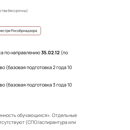
ьства бессрочны)
реестре Рособрнадзора
са по направлению
35.02.12
(по
о (базовая подготовка 2 года 10
о (базовая подготовка 3 года 10
енность обучающихся»
. Отдельные
отсутствуют (СПО/аспирантура или