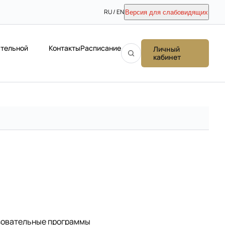
RU / EN
Версия для слабовидящих
ательной
Контакты
Расписание
Личный
кабинет
зовательные программы