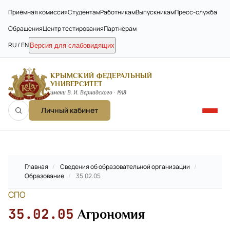
Приёмная комиссия
Студентам
Работникам
Выпускникам
Пресс-служба
Обращения
Центр тестирования
Партнёрам
RU / EN
Версия для слабовидящих
КРЫМСКИЙ ФЕДЕРАЛЬНЫЙ
УНИВЕРСИТЕТ
имени В. И. Вернадского · 1918
Личный кабинет
Главная
/
Сведения об образовательной организации
/
Образование
/
35.02.05
СПО
35.02.05
Агрономия