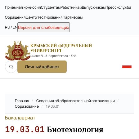
Приёмная комиссия
Студентам
Работникам
Выпускникам
Пресс-служба
Обращения
Центр тестирования
Партнёрам
RU / EN
Версия для слабовидящих
КРЫМСКИЙ ФЕДЕРАЛЬНЫЙ
УНИВЕРСИТЕТ
имени В. И. Вернадского · 1918
Личный кабинет
Главная
/
Сведения об образовательной организации
/
Образование
/
19.03.01
Бакалавриат
19.03.01
Биотехнология