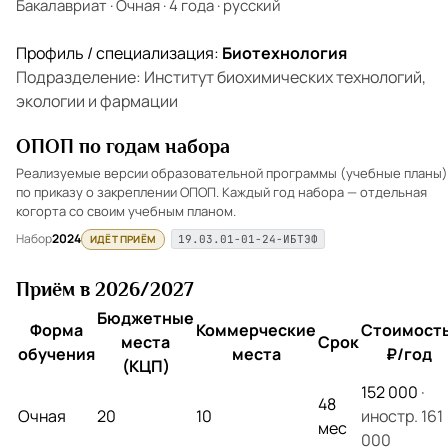
Бакалавриат
·
Очная
·
4 года
·
русский
Профиль / специализация:
Биотехнология
Подразделение: Институт биохимических технологий,
экологии и фармации
ОПОП по годам набора
Реализуемые версии образовательной программы (учебные планы)
по приказу о закреплении ОПОП. Каждый год набора — отдельная
когорта со своим учебным планом.
Набор
2024
ИДЁТ ПРИЁМ
19.03.01-01-24-ИБТЭФ
Приём в 2026/2027
Бюджетные
Форма
Коммерческие
Стоимость
места
Срок
обучения
места
₽/год
(КЦП)
152 000
·
48
Очная
20
10
иностр. 161
мес
000