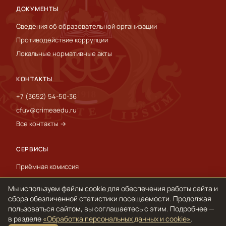
ДОКУМЕНТЫ
Сведения об образовательной организации
Противодействие коррупции
Локальные нормативные акты
КОНТАКТЫ
+7 (3652) 54-50-36
cfuv@crimeaedu.ru
Все контакты →
СЕРВИСЫ
Приёмная комиссия
Пресс-служба
Мы используем файлы cookie для обеспечения работы сайта и
International
сбора обезличенной статистики посещаемости. Продолжая
пользоваться сайтом, вы соглашаетесь с этим. Подробнее —
в разделе
«Обработка персональных данных и cookie»
.