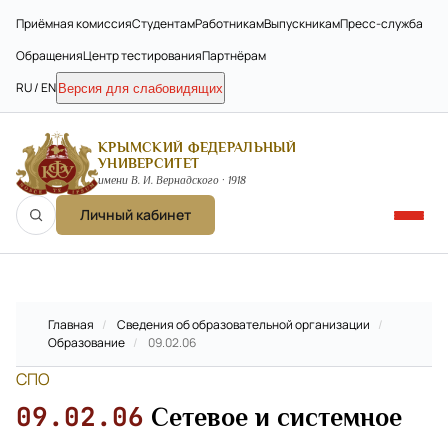
Приёмная комиссия
Студентам
Работникам
Выпускникам
Пресс-служба
Обращения
Центр тестирования
Партнёрам
RU / EN
Версия для слабовидящих
КРЫМСКИЙ ФЕДЕРАЛЬНЫЙ
УНИВЕРСИТЕТ
имени В. И. Вернадского · 1918
Личный кабинет
Главная
/
Сведения об образовательной организации
/
Образование
/
09.02.06
СПО
09.02.06
Сетевое и системное