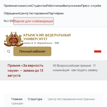
Приёмная комиссия
Студентам
Работникам
Выпускникам
Пресс-служба
Обращения
Центр тестирования
Партнёрам
RU / EN
Версия для слабовидящих
КРЫМСКИЙ ФЕДЕРАЛЬНЫЙ
УНИВЕРСИТЕТ
имени В. И. Вернадского · 1918
Личный кабинет
Премия «За верность
XII Всероссийская премия · 11
номинаций · как подать заявку
науке» — заявки до 13
августа
Главная
/
Структура
/
Центр тестирования иностранных
граждан