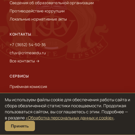
Сведения об образовательной организации
Противодействие коррупции
Локальные нормативные акты
КОНТАКТЫ
+7 (3652) 54-50-36
cfuv@crimeaedu.ru
Все контакты →
СЕРВИСЫ
Приёмная комиссия
Пресс-служба
Мы используем файлы cookie для обеспечения работы сайта и
International
сбора обезличенной статистики посещаемости. Продолжая
пользоваться сайтом, вы соглашаетесь с этим. Подробнее —
в разделе
«Обработка персональных данных и cookie»
.
© 1918–2026 ФГАОУ ВО «КФУ им. В. И. Вернадского»
Принять
Обработка персональных данных и cookie