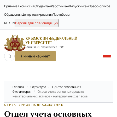
Приёмная комиссия
Студентам
Работникам
Выпускникам
Пресс-служба
Обращения
Центр тестирования
Партнёрам
RU / EN
Версия для слабовидящих
КРЫМСКИЙ ФЕДЕРАЛЬНЫЙ
УНИВЕРСИТЕТ
имени В. И. Вернадского · 1918
Личный кабинет
Главная
/
Структура
/
Централизованная
бухгалтерия
/
Отдел учета основных средств,
нематериальных активов и материальных запасов
СТРУКТУРНОЕ ПОДРАЗДЕЛЕНИЕ
Отдел учета основных