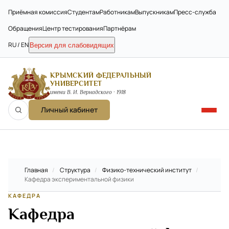
Приёмная комиссия
Студентам
Работникам
Выпускникам
Пресс-служба
Обращения
Центр тестирования
Партнёрам
RU / EN
Версия для слабовидящих
КРЫМСКИЙ ФЕДЕРАЛЬНЫЙ
УНИВЕРСИТЕТ
имени В. И. Вернадского · 1918
Личный кабинет
Главная
/
Структура
/
Физико-технический институт
/
Кафедра экспериментальной физики
КАФЕДРА
Кафедра