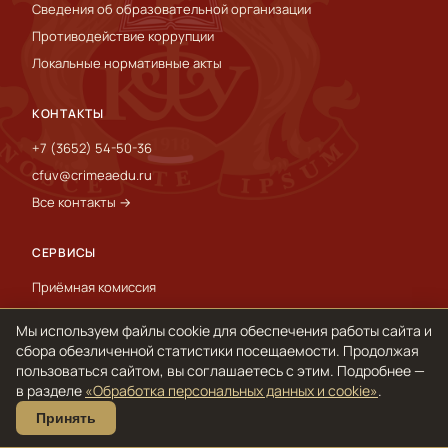
Сведения об образовательной организации
Противодействие коррупции
Локальные нормативные акты
КОНТАКТЫ
+7 (3652) 54-50-36
cfuv@crimeaedu.ru
Все контакты →
СЕРВИСЫ
Приёмная комиссия
Пресс-служба
Мы используем файлы cookie для обеспечения работы сайта и
International
сбора обезличенной статистики посещаемости. Продолжая
пользоваться сайтом, вы соглашаетесь с этим. Подробнее —
в разделе
«Обработка персональных данных и cookie»
.
© 1918–2026 ФГАОУ ВО «КФУ им. В. И. Вернадского»
Принять
Обработка персональных данных и cookie