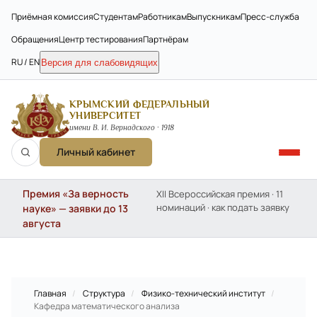
Приёмная комиссия
Студентам
Работникам
Выпускникам
Пресс-служба
Обращения
Центр тестирования
Партнёрам
RU / EN
Версия для слабовидящих
КРЫМСКИЙ ФЕДЕРАЛЬНЫЙ
УНИВЕРСИТЕТ
имени В. И. Вернадского · 1918
Личный кабинет
Премия «За верность
XII Всероссийская премия · 11
номинаций · как подать заявку
науке» — заявки до 13
августа
Главная
/
Структура
/
Физико-технический институт
/
Кафедра математического анализа