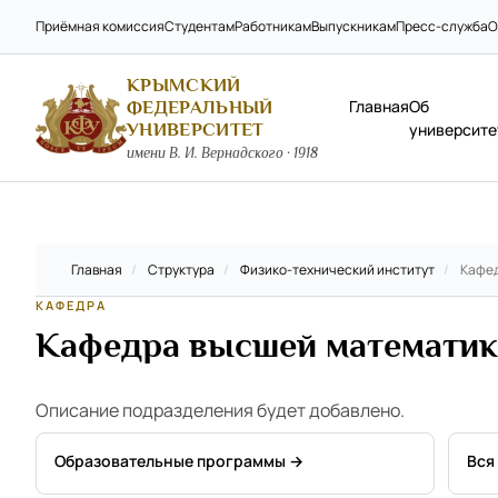
Приёмная комиссия
Студентам
Работникам
Выпускникам
Пресс-служба
О
КРЫМСКИЙ
Главная
Об
ФЕДЕРАЛЬНЫЙ
УНИВЕРСИТЕТ
университе
имени В. И. Вернадского · 1918
Главная
/
Структура
/
Физико-технический институт
/
Кафед
КАФЕДРА
Кафедра высшей математи
Описание подразделения будет добавлено.
Образовательные программы →
Вся