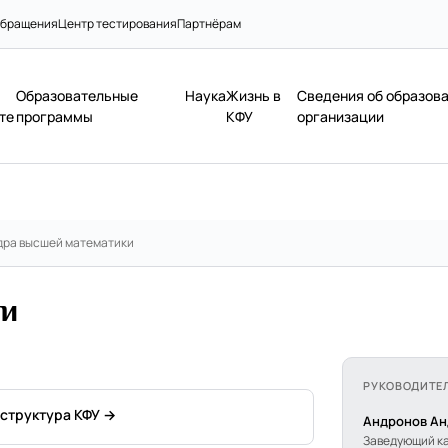
бращения
Центр тестирования
Партнёрам
Образовательные
Наука
Жизнь в
Сведения об образов
те
программы
КФУ
организации
ра высшей математики
ки
РУКОВОДИТЕ
 структура КФУ →
Андронов Ан
Заведующий к