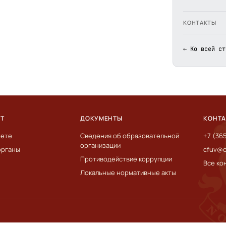
КОНТАКТЫ
← Ко всей ст
ЕТ
ДОКУМЕНТЫ
КОНТ
тете
Сведения об образовательной
+7 (36
организации
органы
cfuv@c
Противодействие коррупции
Все ко
Локальные нормативные акты