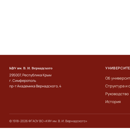
УНИВЕРСИТ
КФУ им. В. И. Вернадского
295007, Республика Крым
Об универси
г. Симферополь
Структура и 
пр-т Академика Вернадского, 4
Руководство
История
© 1918–2026 ФГАОУ ВО «КФУ им. В. И. Вернадского»