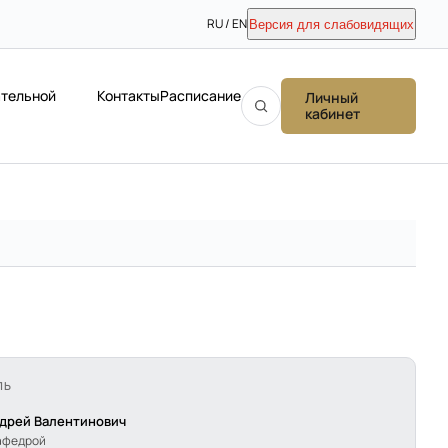
RU / EN
Версия для слабовидящих
ательной
Контакты
Расписание
Личный
кабинет
ЛЬ
дрей Валентинович
афедрой