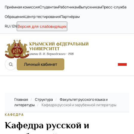
Приёмная комиссия
Студентам
Работникам
Выпускникам
Пресс-служба
Обращения
Центр тестирования
Партнёрам
RU / EN
Версия для слабовидящих
КРЫМСКИЙ ФЕДЕРАЛЬНЫЙ
УНИВЕРСИТЕТ
имени В. И. Вернадского · 1918
Личный кабинет
Главная
/
Структура
/
Факультет русского языка и
литературы
/
Кафедра русской и зарубежной литературы
КАФЕДРА
Кафедра русской и