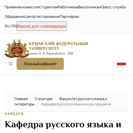
Приёмная комиссия
Студентам
Работникам
Выпускникам
Пресс-служба
Обращения
Центр тестирования
Партнёрам
RU / EN
Версия для слабовидящих
КРЫМСКИЙ ФЕДЕРАЛЬНЫЙ
УНИВЕРСИТЕТ
имени В. И. Вернадского · 1918
Личный кабинет
Главная
/
Структура
/
Факультет русского языка и
литературы
/
Кафедра русского языка и культуры речи
КАФЕДРА
Кафедра русского языка и