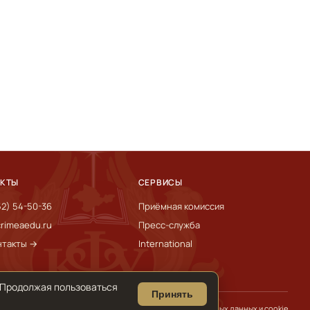
АКТЫ
СЕРВИСЫ
52) 54-50-36
Приёмная комиссия
rimeaedu.ru
Пресс-служба
нтакты →
International
 Продолжая пользоваться
Принять
Обработка персональных данных и cookie