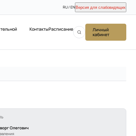
RU / EN
Версия для слабовидящих
ательной
Контакты
Расписание
Личный
кабинет
ЛЬ
еворг Олегович
равления