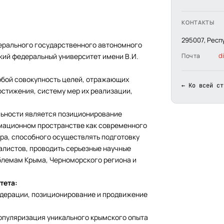
КОНТАКТЫ
295007, Респу
ерального государственного автономного
d
ий федеральный университет имени В.И.
Почта
обой совокупность целей, отражающих
← Ко всей ст
остижения, систему мер их реализации,
ьности является позиционирование
мационном пространстве как современного
тра, способного осуществлять подготовку
алистов, проводить серьезные научные
блемам Крыма, Черноморского региона и
тета:
едерации, позиционирование и продвижение
опуляризация уникального крымского опыта