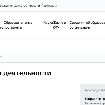
бращения
Центр тестирования
Партнёрам
Образовательные
Наука
Жизнь в
Сведения об образов
те
программы
КФУ
организации
сти
 деятельности
РУКОВОДИТЕ
Габриелян Г
Начальник уп