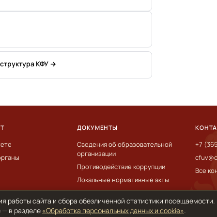
 структура КФУ →
ЕТ
ДОКУМЕНТЫ
КОНТ
тете
Сведения об образовательной
+7 (36
организации
органы
cfuv@c
Противодействие коррупции
Все ко
Локальные нормативные акты
ия работы сайта и сбора обезличенной статистики посещаемости.
 — в разделе
«Обработка персональных данных и cookie»
.