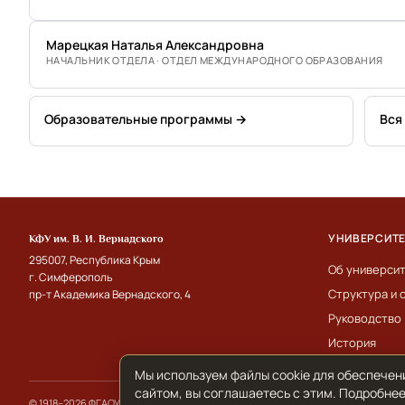
Марецкая Наталья Александровна
НАЧАЛЬНИК ОТДЕЛА · ОТДЕЛ МЕЖДУНАРОДНОГО ОБРАЗОВАНИЯ
Образовательные программы →
Вся
УНИВЕРСИТ
КФУ им. В. И. Вернадского
295007, Республика Крым
Об универси
г. Симферополь
Структура и 
пр-т Академика Вернадского, 4
Руководство
История
Мы используем файлы cookie для обеспечен
сайтом, вы соглашаетесь с этим. Подробнее
© 1918–2026 ФГАОУ ВО «КФУ им. В. И. Вернадского»