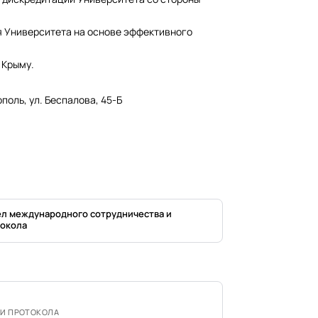
я Университета на основе эффективного
 Крыму.
оль, ул. Беспалова, 45-Б
л международного сотрудничества и
окола
 И ПРОТОКОЛА