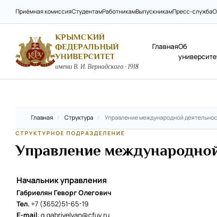
Приёмная комиссия
Студентам
Работникам
Выпускникам
Пресс-служба
О
КРЫМСКИЙ
Главная
Об
ФЕДЕРАЛЬНЫЙ
УНИВЕРСИТЕТ
университе
имени В. И. Вернадского · 1918
Главная
/
Структура
/
Управление международной деятельно
СТРУКТУРНОЕ ПОДРАЗДЕЛЕНИЕ
Управление международной
Начальник управления
Габриелян Геворг Олегович
Тел.
+7 (3652)51-65-19
E-mail
:
g.gabriyelyan@cfuv.ru