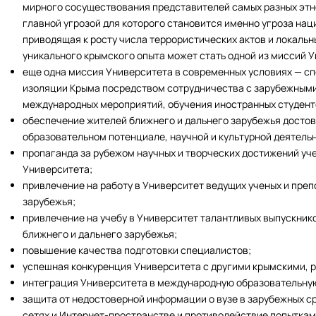
мирного сосуществования представителей самых разных этн
главной угрозой для которого становится именно угроза нац
приводящая к росту числа террористических актов и локальн
уникального крымского опыта может стать одной из миссий 
еще одна миссия Университета в современных условиях — 
изоляции Крыма посредством сотрудничества с зарубежными
международных мероприятий, обучения иностранных студент
обеспечение жителей ближнего и дальнего зарубежья досто
образовательном потенциале, научной и культурной деятельн
пропаганда за рубежом научных и творческих достижений уч
Университета;
привлечение на работу в Университет ведущих ученых и преп
зарубежья;
привлечение на учебу в Университет талантливых выпускни
ближнего и дальнего зарубежья;
повышение качества подготовки специалистов;
успешная конкуренция Университета с другими крымскими, 
интеграция Университета в международную образовательну
защита от недостоверной информации о вузе в зарубежных 
сетях и Интернет-пространстве и противодействие попыткам