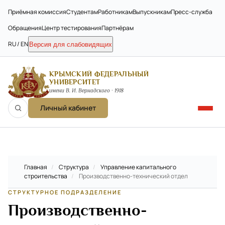
Приёмная комиссия
Студентам
Работникам
Выпускникам
Пресс-служба
Обращения
Центр тестирования
Партнёрам
RU / EN
Версия для слабовидящих
КРЫМСКИЙ ФЕДЕРАЛЬНЫЙ
УНИВЕРСИТЕТ
имени В. И. Вернадского · 1918
Личный кабинет
Главная
/
Структура
/
Управление капитального
строительства
/
Производственно-технический отдел
СТРУКТУРНОЕ ПОДРАЗДЕЛЕНИЕ
Производственно-