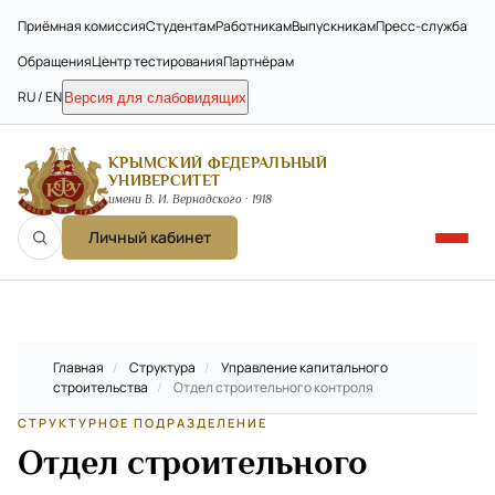
Приёмная комиссия
Студентам
Работникам
Выпускникам
Пресс-служба
Обращения
Центр тестирования
Партнёрам
RU / EN
Версия для слабовидящих
КРЫМСКИЙ ФЕДЕРАЛЬНЫЙ
УНИВЕРСИТЕТ
имени В. И. Вернадского · 1918
Личный кабинет
Главная
/
Структура
/
Управление капитального
строительства
/
Отдел строительного контроля
СТРУКТУРНОЕ ПОДРАЗДЕЛЕНИЕ
Отдел строительного