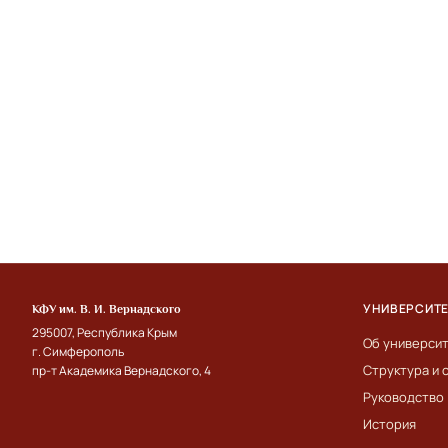
УНИВЕРСИТ
КФУ им. В. И. Вернадского
295007, Республика Крым
Об универси
г. Симферополь
Структура и 
пр-т Академика Вернадского, 4
Руководство
История