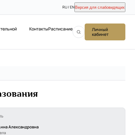
RU / EN
Версия для слабовидящих
ательной
Контакты
Расписание
Личный
кабинет
азования
ЛЬ
Анна Александровна
дела