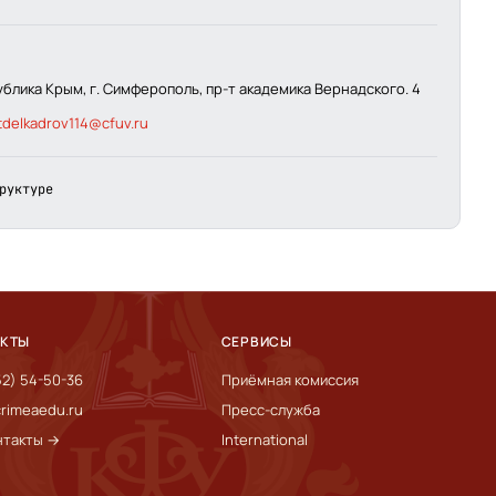
ублика Крым, г. Симферополь, пр-т академика Вернадского. 4
tdelkadrov114@cfuv.ru
руктуре
АКТЫ
СЕРВИСЫ
52) 54-50-36
Приёмная комиссия
rimeaedu.ru
Пресс-служба
нтакты →
International