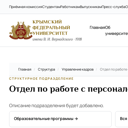
Приёмная комиссия
Студентам
Работникам
Выпускникам
Пресс-служба
О
КРЫМСКИЙ
Главная
Об
ФЕДЕРАЛЬНЫЙ
УНИВЕРСИТЕТ
университе
имени В. И. Вернадского · 1918
Главная
/
Структура
/
Управление кадров
/
Отдел по работе
СТРУКТУРНОЕ ПОДРАЗДЕЛЕНИЕ
Отдел по работе с персона
Описание подразделения будет добавлено.
Образовательные программы →
Вся