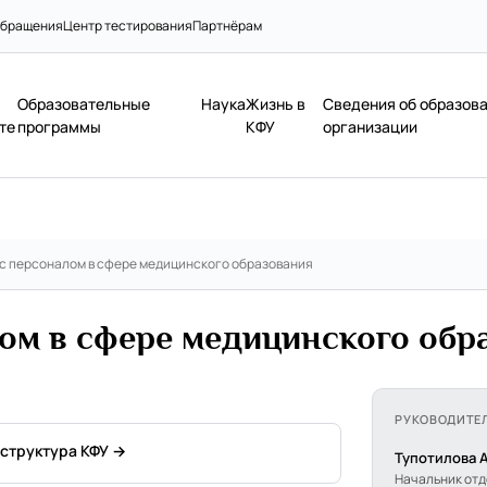
бращения
Центр тестирования
Партнёрам
Образовательные
Наука
Жизнь в
Сведения об образов
те
программы
КФУ
организации
 с персоналом в сфере медицинского образования
лом в сфере медицинского обр
РУКОВОДИТЕ
 структура КФУ →
Тупотилова 
Начальник от