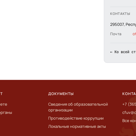
КОНТАКТЫ
295007, Респ
o
Почта
← Ко всей ст
ЕТ
ДОКУМЕНТЫ
КОНТ
тете
Сведения об образовательной
+7 (36
организации
органы
cfuv@c
Противодействие коррупции
Все ко
Локальные нормативные акты