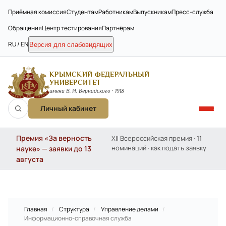
Приёмная комиссия
Студентам
Работникам
Выпускникам
Пресс-служба
Обращения
Центр тестирования
Партнёрам
RU / EN
Версия для слабовидящих
КРЫМСКИЙ ФЕДЕРАЛЬНЫЙ
УНИВЕРСИТЕТ
имени В. И. Вернадского · 1918
Личный кабинет
Премия «За верность
XII Всероссийская премия · 11
номинаций · как подать заявку
науке» — заявки до 13
августа
Главная
/
Структура
/
Управление делами
/
Информационно-справочная служба