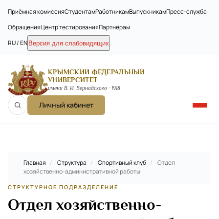
Приёмная комиссия
Студентам
Работникам
Выпускникам
Пресс-служба
Обращения
Центр тестирования
Партнёрам
RU / EN
Версия для слабовидящих
КРЫМСКИЙ ФЕДЕРАЛЬНЫЙ
УНИВЕРСИТЕТ
имени В. И. Вернадского · 1918
Личный кабинет
Главная
/
Структура
/
Спортивный клуб
/
Отдел
хозяйственно-административной работы
СТРУКТУРНОЕ ПОДРАЗДЕЛЕНИЕ
Отдел хозяйственно-