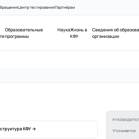
бращения
Центр тестирования
Партнёрам
Образовательные
Наука
Жизнь в
Сведения об образов
те
программы
КФУ
организации
РУКОВОДИТЕ
 структура КФУ →
Уточняется