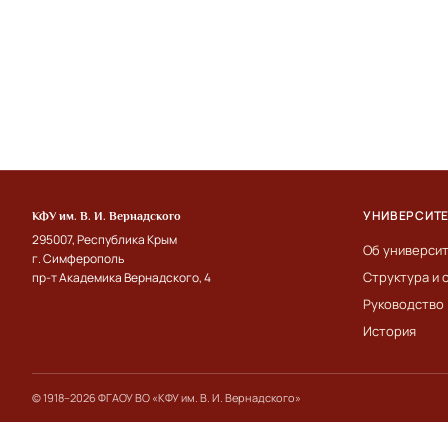
УНИВЕРСИТ
КФУ им. В. И. Вернадского
295007, Республика Крым
Об универси
г. Симферополь
Структура и 
пр-т Академика Вернадского, 4
Руководство
История
© 1918–2026 ФГАОУ ВО «КФУ им. В. И. Вернадского»