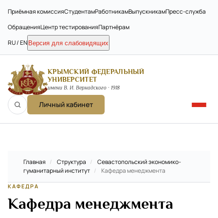
Приёмная комиссия
Студентам
Работникам
Выпускникам
Пресс-служба
Обращения
Центр тестирования
Партнёрам
RU / EN
Версия для слабовидящих
КРЫМСКИЙ ФЕДЕРАЛЬНЫЙ
УНИВЕРСИТЕТ
имени В. И. Вернадского · 1918
Личный кабинет
Главная
/
Структура
/
Севастопольский экономико-
гуманитарный институт
/
Кафедра менеджмента
КАФЕДРА
Кафедра менеджмента