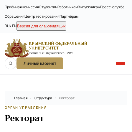
Приёмная комиссия
Студентам
Работникам
Выпускникам
Пресс-служба
Обращения
Центр тестирования
Партнёрам
RU / EN
Версия для слабовидящих
КРЫМСКИЙ ФЕДЕРАЛЬНЫЙ
УНИВЕРСИТЕТ
имени В. И. Вернадского · 1918
Личный кабинет
Главная
/
Структура
/
Ректорат
ОРГАН УПРАВЛЕНИЯ
Ректорат