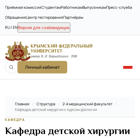
Приёмная комиссия
Студентам
Работникам
Выпускникам
Пресс-служба
Обращения
Центр тестирования
Партнёрам
RU / EN
Версия для слабовидящих
КРЫМСКИЙ ФЕДЕРАЛЬНЫЙ
УНИВЕРСИТЕТ
имени В. И. Вернадского · 1918
Личный кабинет
Главная
/
Структура
/
2-й медицинский факультет
/
Кафедра детской хирургии с курсом урологии
КАФЕДРА
Кафедра детской хирургии