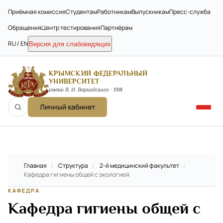
Приёмная комиссия
Студентам
Работникам
Выпускникам
Пресс-служба
Обращения
Центр тестирования
Партнёрам
RU / EN
Версия для слабовидящих
КРЫМСКИЙ ФЕДЕРАЛЬНЫЙ
УНИВЕРСИТЕТ
имени В. И. Вернадского · 1918
Личный кабинет
Главная
/
Структура
/
2-й медицинский факультет
/
Кафедра гигиены общей с экологией
КАФЕДРА
Кафедра гигиены общей с