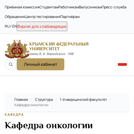
Приёмная комиссия
Студентам
Работникам
Выпускникам
Пресс-служба
Обращения
Центр тестирования
Партнёрам
RU / EN
Версия для слабовидящих
КРЫМСКИЙ ФЕДЕРАЛЬНЫЙ
УНИВЕРСИТЕТ
имени В. И. Вернадского · 1918
Личный кабинет
Главная
/
Структура
/
1-й медицинский факультет
/
Кафедра онкологии
КАФЕДРА
Кафедра онкологии