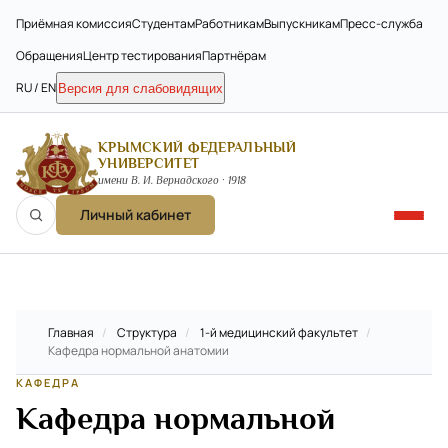
Приёмная комиссия
Студентам
Работникам
Выпускникам
Пресс-служба
Обращения
Центр тестирования
Партнёрам
RU / EN
Версия для слабовидящих
КРЫМСКИЙ ФЕДЕРАЛЬНЫЙ
УНИВЕРСИТЕТ
имени В. И. Вернадского · 1918
Личный кабинет
Главная
/
Структура
/
1-й медицинский факультет
/
Кафедра нормальной анатомии
КАФЕДРА
Кафедра нормальной