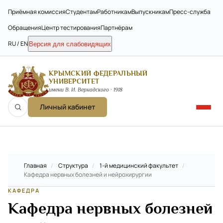
Приёмная комиссия
Студентам
Работникам
Выпускникам
Пресс-служба
Обращения
Центр тестирования
Партнёрам
RU / EN
Версия для слабовидящих
КРЫМСКИЙ ФЕДЕРАЛЬНЫЙ
УНИВЕРСИТЕТ
имени В. И. Вернадского · 1918
Личный кабинет
Главная
/
Структура
/
1-й медицинский факультет
/
Кафедра нервных болезней и нейрохирургии
КАФЕДРА
Кафедра нервных болезней