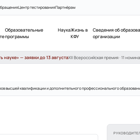
бращения
Центр тестирования
Партнёрам
Образовательные
Наука
Жизнь в
Сведения об образов
те
программы
КФУ
организации
 науке» — заявки до 13 августа
XII Всероссийская премия · 11 номина
дров высшей квалификации и дополнительного профессионального образован
РУКОВОДИТЕ