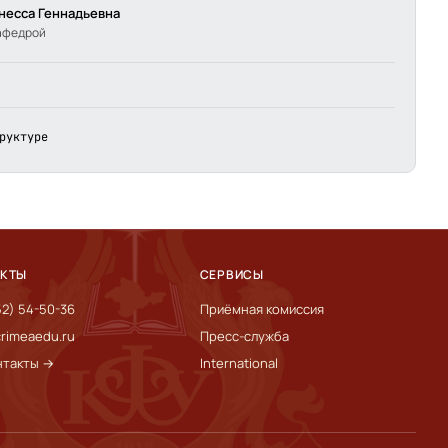
несса Геннадьевна
афедрой
руктуре
АКТЫ
СЕРВИСЫ
52) 54-50-36
Приёмная комиссия
rimeaedu.ru
Пресс-служба
нтакты →
International