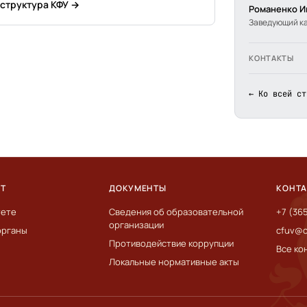
 структура КФУ →
Романенко И
Заведующий к
КОНТАКТЫ
← Ко всей ст
ЕТ
ДОКУМЕНТЫ
КОНТ
тете
Сведения об образовательной
+7 (36
организации
органы
cfuv@c
Противодействие коррупции
Все ко
Локальные нормативные акты