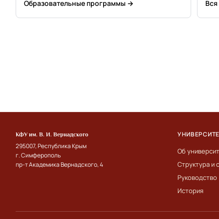
Образовательные программы →
Вся
УНИВЕРСИТ
КФУ им. В. И. Вернадского
295007, Республика Крым
Об универси
г. Симферополь
Структура и 
пр-т Академика Вернадского, 4
Руководство
История