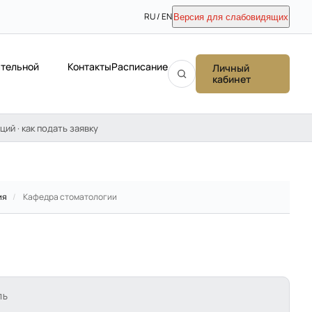
RU / EN
Версия для слабовидящих
ательной
Контакты
Расписание
Личный
кабинет
ций · как подать заявку
ия
/
Кафедра стоматологии
ЛЬ