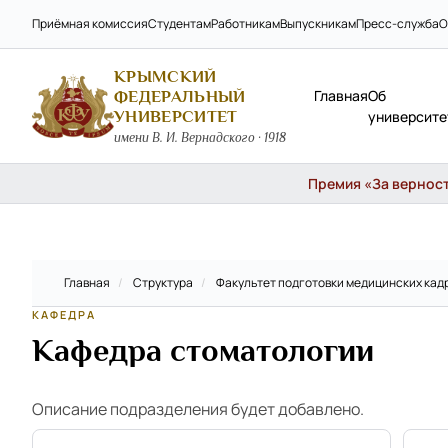
Приёмная комиссия
Студентам
Работникам
Выпускникам
Пресс-служба
О
КРЫМСКИЙ
Главная
Об
ФЕДЕРАЛЬНЫЙ
УНИВЕРСИТЕТ
университе
имени В. И. Вернадского · 1918
Премия «За верность
Главная
/
Структура
/
Факультет подготовки медицинских ка
КАФЕДРА
Кафедра стоматологии
Описание подразделения будет добавлено.