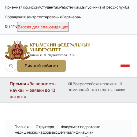
Приёмная комиссия
Студентам
Работникам
Выпускникам
Пресс-служба
Обращения
Центр тестирования
Партнёрам
RU / EN
Версия для слабовидящих
КРЫМСКИЙ ФЕДЕРАЛЬНЫЙ
УНИВЕРСИТЕТ
имени В. И. Вернадского · 1918
Личный кабинет
Премия «За верность
XII Всероссийская премия · 11
номинаций · как подать заявку
науке» — заявки до 13
августа
Главная
/
Структура
/
Факультет подготовки
медицинских кадров высшей квалификации и