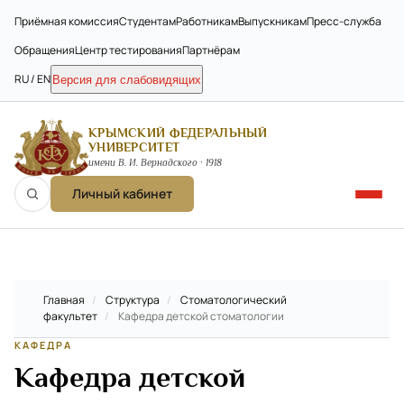
Приёмная комиссия
Студентам
Работникам
Выпускникам
Пресс-служба
Обращения
Центр тестирования
Партнёрам
RU / EN
Версия для слабовидящих
КРЫМСКИЙ ФЕДЕРАЛЬНЫЙ
УНИВЕРСИТЕТ
имени В. И. Вернадского · 1918
Личный кабинет
Главная
/
Структура
/
Стоматологический
факультет
/
Кафедра детской стоматологии
КАФЕДРА
Кафедра детской