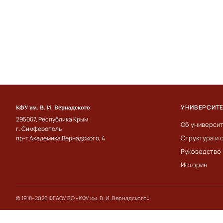
УНИВЕРСИТ
КФУ им. В. И. Вернадского
295007, Республика Крым
Об универси
г. Симферополь
Структура и 
пр-т Академика Вернадского, 4
Руководство
История
© 1918–2026 ФГАОУ ВО «КФУ им. В. И. Вернадского»