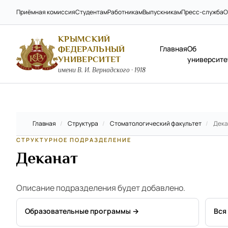
Приёмная комиссия
Студентам
Работникам
Выпускникам
Пресс-служба
О
КРЫМСКИЙ
Главная
Об
ФЕДЕРАЛЬНЫЙ
УНИВЕРСИТЕТ
университе
имени В. И. Вернадского · 1918
Главная
/
Структура
/
Стоматологический факультет
/
Дека
СТРУКТУРНОЕ ПОДРАЗДЕЛЕНИЕ
Деканат
Описание подразделения будет добавлено.
Образовательные программы →
Вся