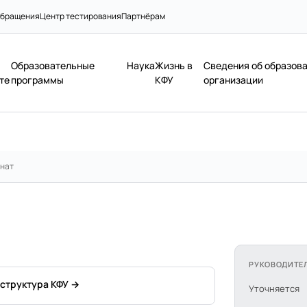
бращения
Центр тестирования
Партнёрам
Образовательные
Наука
Жизнь в
Сведения об образов
те
программы
КФУ
организации
нат
РУКОВОДИТЕ
 структура КФУ →
Уточняется