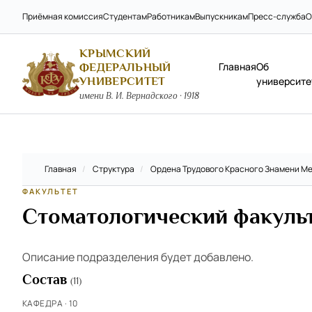
Приёмная комиссия
Студентам
Работникам
Выпускникам
Пресс-служба
О
КРЫМСКИЙ
Главная
Об
ФЕДЕРАЛЬНЫЙ
УНИВЕРСИТЕТ
университе
имени В. И. Вернадского · 1918
Главная
/
Структура
/
Ордена Трудового Красного Знамени Ме
ФАКУЛЬТЕТ
Стоматологический факуль
Описание подразделения будет добавлено.
Состав
(11)
КАФЕДРА · 10