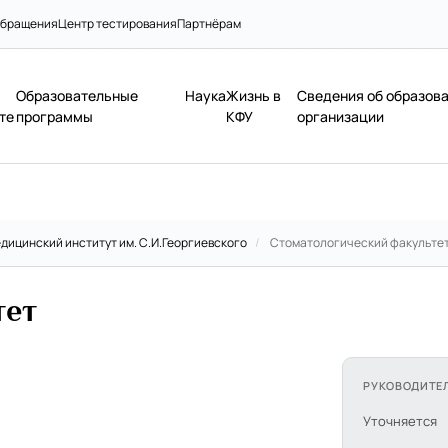
бращения
Центр тестирования
Партнёрам
Образовательные
Наука
Жизнь в
Сведения об образов
те
программы
КФУ
организации
дицинский институт им. С.И.Георгиевского
/
Стоматологический факульте
тет
РУКОВОДИТЕ
Уточняется