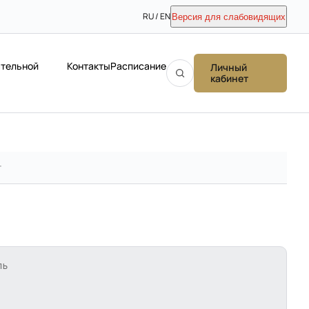
RU / EN
Версия для слабовидящих
ательной
Контакты
Расписание
Личный
кабинет
т
ЛЬ