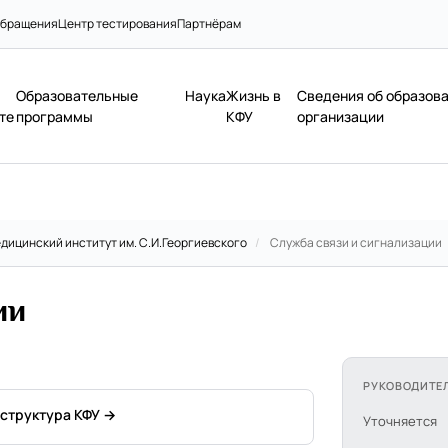
бращения
Центр тестирования
Партнёрам
Образовательные
Наука
Жизнь в
Сведения об образов
те
программы
КФУ
организации
дицинский институт им. С.И.Георгиевского
/
Служба связи и сигнализации
ии
РУКОВОДИТЕ
 структура КФУ →
Уточняется