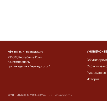
УНИВЕРСИТ
КФУ им. В. И. Вернадского
295007, Республика Крым
Об универси
г. Симферополь
Структура и 
пр-т Академика Вернадского, 4
Руководство
История
© 1918–2026 ФГАОУ ВО «КФУ им. В. И. Вернадского»