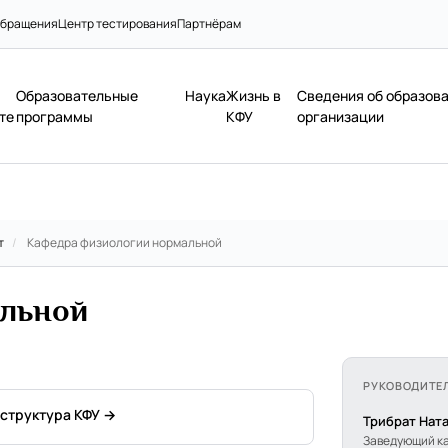
бращения
Центр тестирования
Партнёрам
Образовательные
Наука
Жизнь в
Сведения об образов
те
программы
КФУ
организации
т
/
Кафедра физиологии нормальной
альной
РУКОВОДИТЕ
 структура КФУ →
Трибрат Нат
Заведующий к