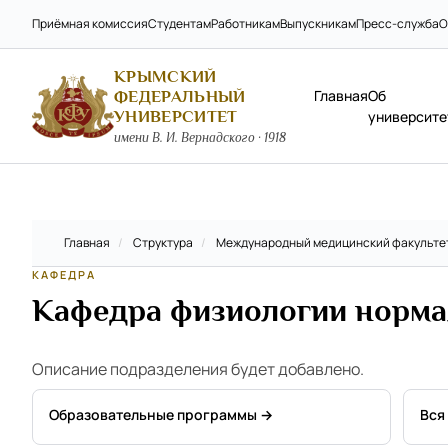
Приёмная комиссия
Студентам
Работникам
Выпускникам
Пресс-служба
О
КРЫМСКИЙ
Главная
Об
ФЕДЕРАЛЬНЫЙ
УНИВЕРСИТЕТ
университе
имени В. И. Вернадского · 1918
Главная
/
Структура
/
Международный медицинский факульте
КАФЕДРА
Кафедра физиологии норм
Описание подразделения будет добавлено.
Образовательные программы →
Вся