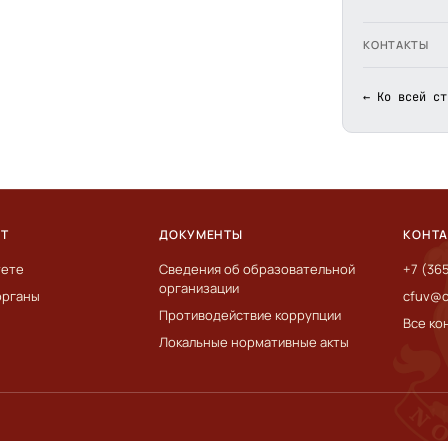
КОНТАКТЫ
← Ко всей ст
ЕТ
ДОКУМЕНТЫ
КОНТ
тете
Сведения об образовательной
+7 (36
организации
органы
cfuv@c
Противодействие коррупции
Все ко
Локальные нормативные акты