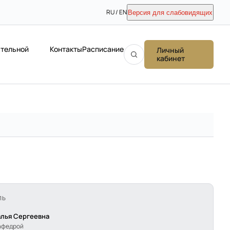
RU / EN
Версия для слабовидящих
ательной
Контакты
Расписание
Личный
кабинет
ЛЬ
алья Сергеевна
афедрой