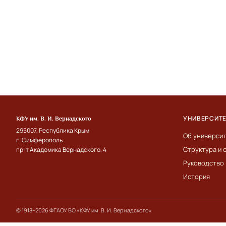
УНИВЕРСИТ
КФУ им. В. И. Вернадского
295007, Республика Крым
Об универси
г. Симферополь
Структура и 
пр-т Академика Вернадского, 4
Руководство
История
© 1918–2026 ФГАОУ ВО «КФУ им. В. И. Вернадского»