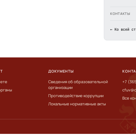
КОНТАКТЫ
← Ко всей ст
ЕТ
ДОКУМЕНТЫ
КОНТ
тете
Сведения об образовательной
+7 (36
организации
органы
cfuv@c
Противодействие коррупции
Все ко
Локальные нормативные акты