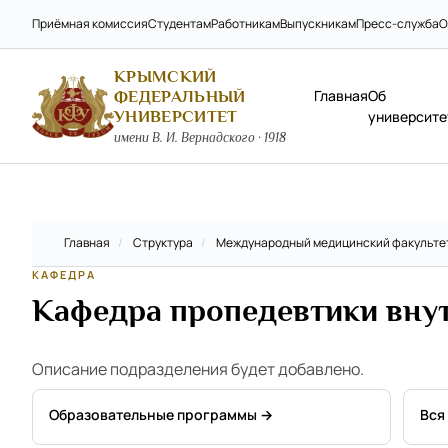
Приёмная комиссия
Студентам
Работникам
Выпускникам
Пресс-служба
О
КРЫМСКИЙ
Главная
Об
ФЕДЕРАЛЬНЫЙ
УНИВЕРСИТЕТ
университе
имени В. И. Вернадского · 1918
Главная
/
Структура
/
Международный медицинский факульте
КАФЕДРА
Кафедра пропедевтики вну
Описание подразделения будет добавлено.
Образовательные программы →
Вся