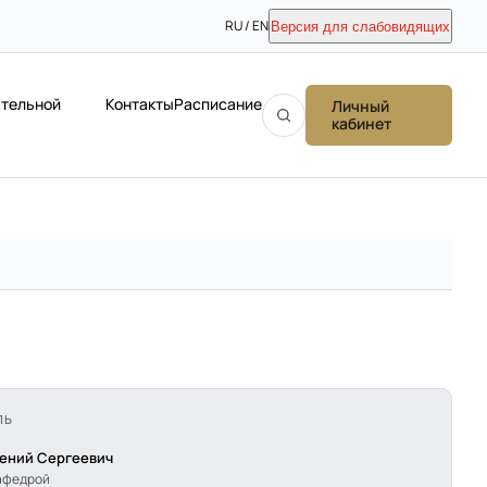
RU / EN
Версия для слабовидящих
ательной
Контакты
Расписание
Личный
кабинет
ЛЬ
гений Сергеевич
афедрой