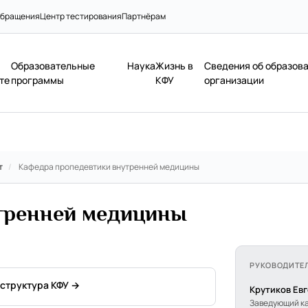
бращения
Центр тестирования
Партнёрам
Образовательные
Наука
Жизнь в
Сведения об образов
те
программы
КФУ
организации
т
/
Кафедра пропедевтики внутренней медицины
тренней медицины
РУКОВОДИТЕ
 структура КФУ →
Крутиков Ев
Заведующий к