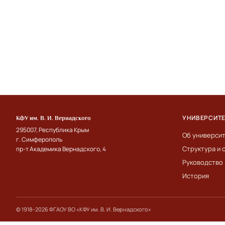
УНИВЕРСИТ
КФУ им. В. И. Вернадского
295007, Республика Крым
Об универси
г. Симферополь
Структура и 
пр-т Академика Вернадского, 4
Руководство
История
© 1918–2026 ФГАОУ ВО «КФУ им. В. И. Вернадского»