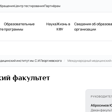
бращения
Центр тестирования
Партнёрам
Образовательные
Наука
Жизнь в
Сведения об образов
те
программы
КФУ
организации
дицинский институт им. С.И.Георгиевского
/
Международный медицинский 
ий факультет
РУКОВОДИТЕ
Абросимов 
Декан факуль