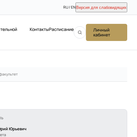
RU / EN
Версия для слабовидящих
ательной
Контакты
Расписание
Личный
кабинет
факультет
ЛЬ
Юрий Юрьевич
тета