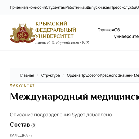
Приёмная комиссия
Студентам
Работникам
Выпускникам
Пресс-служба
О
КРЫМСКИЙ
Главная
Об
ФЕДЕРАЛЬНЫЙ
УНИВЕРСИТЕТ
университе
имени В. И. Вернадского · 1918
Главная
/
Структура
/
Ордена Трудового Красного Знамени Ме
ФАКУЛЬТЕТ
Международный медицинск
Описание подразделения будет добавлено.
Состав
(8)
КАФЕДРА · 7