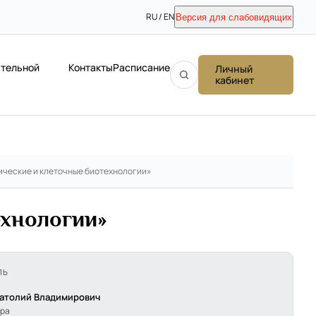
RU / EN
Версия для слабовидящих
ательной
Контакты
Расписание
Личный
кабинет
ические и клеточные биотехнологии»
ехнологии»
ЛЬ
атолий Владимирович
тра