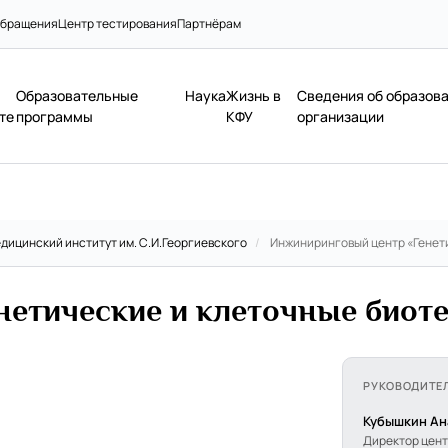
бращения
Центр тестирования
Партнёрам
Образовательные
Наука
Жизнь в
Сведения об образов
те
программы
КФУ
организации
дицинский институт им. С.И.Георгиевского
/
Инжиниринговый центр «Генет
нетические и клеточные биот
РУКОВОДИТЕ
Кубышкин Ан
Директор цен