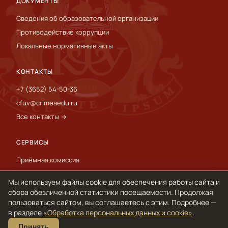
ДОКУМЕНТЫ
Сведения об образовательной организации
Противодействие коррупции
Локальные нормативные акты
КОНТАКТЫ
+7 (3652) 54-50-36
cfuv@crimeaedu.ru
Все контакты →
СЕРВИСЫ
Приёмная комиссия
Пресс-служба
Мы используем файлы cookie для обеспечения работы сайта и
International
сбора обезличенной статистики посещаемости. Продолжая
пользоваться сайтом, вы соглашаетесь с этим. Подробнее —
в разделе
«Обработка персональных данных и cookie»
.
© 1918–2026 ФГАОУ ВО «КФУ им. В. И. Вернадского»
Принять