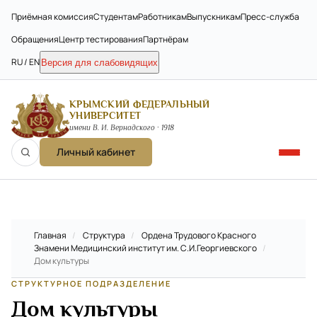
Приёмная комиссия
Студентам
Работникам
Выпускникам
Пресс-служба
Обращения
Центр тестирования
Партнёрам
RU / EN
Версия для слабовидящих
КРЫМСКИЙ ФЕДЕРАЛЬНЫЙ
УНИВЕРСИТЕТ
имени В. И. Вернадского · 1918
Личный кабинет
Главная
/
Структура
/
Ордена Трудового Красного
Знамени Медицинский институт им. С.И.Георгиевского
/
Дом культуры
СТРУКТУРНОЕ ПОДРАЗДЕЛЕНИЕ
Дом культуры