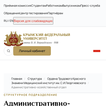
Приёмная комиссия
Студентам
Работникам
Выпускникам
Пресс-служба
Обращения
Центр тестирования
Партнёрам
RU / EN
Версия для слабовидящих
КРЫМСКИЙ ФЕДЕРАЛЬНЫЙ
УНИВЕРСИТЕТ
имени В. И. Вернадского · 1918
Личный кабинет
Главная
/
Структура
/
Ордена Трудового Красного
Знамени Медицинский институт им. С.И.Георгиевского
/
Административно-хозяйственный отдел
СТРУКТУРНОЕ ПОДРАЗДЕЛЕНИЕ
Административно-